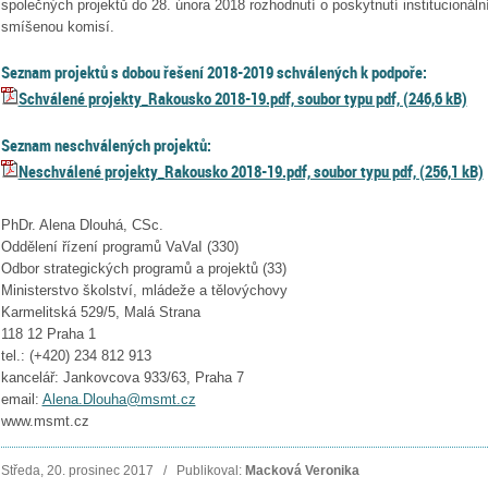
společných projektů do 28. února 2018 rozhodnutí o poskytnutí institucionáln
smíšenou komisí.
Seznam projektů s dobou řešení 2018-2019 schválených k podpoře:
Schválené projekty_Rakousko 2018-19.pdf, soubor typu pdf, (246,6 kB)
Seznam neschválených projektů:
Neschválené projekty_Rakousko 2018-19.pdf, soubor typu pdf, (256,1 kB)
PhDr. Alena Dlouhá, CSc.
Oddělení řízení programů VaVaI (330)
Odbor strategických programů a projektů (33)
Ministerstvo školství, mládeže a tělovýchovy
Karmelitská 529/5, Malá Strana
118 12 Praha 1
tel.: (+420) 234 812 913
kancelář: Jankovcova 933/63, Praha 7
email:
Alena.Dlouha@msmt.cz
www.msmt.cz
Středa, 20. prosinec 2017 / Publikoval:
Macková Veronika