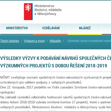
MINISTERSTVO
VZDĚLÁVÁNÍ
MLÁDEŽ
Titulní stránka
⁄
Výzkum a vývoj
⁄
Aktuality
⁄
Výsledky výzvy k podávání návrh
VÝSLEDKY VÝZVY K PODÁVÁNÍ NÁVRHŮ SPOLEČNÝCH 
VÝZKUMNÝCH PROJEKTŮ S DOBOU ŘEŠENÍ 2018-2019
MŠMT zveřejňuje seznam společných česko-rakouských výzkumných projekt
schválených pro udělení podpory z veřejných prostředků.
Dne 22. listopadu 2017 proběhlo ve Vídni zasedání Smíšené česko-rakousk
spolupráci.
Na základě výsledků odborného hodnocení návrhů společných česko-rakous
dobou řešení 2018-2019 vybrala smíšená komise 17 projektů, které v partner
veřejných prostředků. Ministerstvo školství, mládeže a tělovýchovy vydá ře