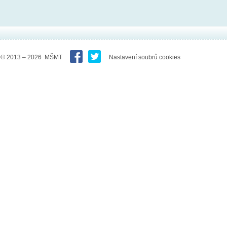
© 2013 – 2026 MŠMT
Nastavení soubrů cookies