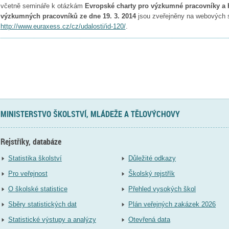
včetně semináře k otázkám
Evropské charty pro výzkumné pracovníky a 
výzkumných pracovníků ze dne 19. 3. 2014
jsou zveřejněny na webovýc
http://www.euraxess.cz/cz/udalosti/id-120/
.
MINISTERSTVO ŠKOLSTVÍ, MLÁDEŽE A TĚLOVÝCHOVY
Rejstříky, databáze
Statistika školství
Důležité odkazy
Pro veřejnost
Školský rejstřík
O školské statistice
Přehled vysokých škol
Sběry statistických dat
Plán veřejných zakázek 2026
Statistické výstupy a analýzy
Otevřená data