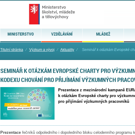
MINISTERSTVO
VZDĚLÁVÁNÍ
MLÁDEŽ
Titulní stránka
⁄
Výzkum a vývoj
⁄
Aktuality
⁄
Seminář k otázkám Evropské cha
SEMINÁŘ K OTÁZKÁM EVROPSKÉ CHARTY PRO VÝZKUMN
KODEXU CHOVÁNÍ PRO PŘIJÍMÁNÍ VÝZKUMNÝCH PRACO
Prezentace z mezinárodní kampaně EU
k otázkám Evropské charty pro výzkumn
pro přijímání výzkumných pracovníků
Prezentace
řečníků odpoledního i dopoledního bloku celodenního programu