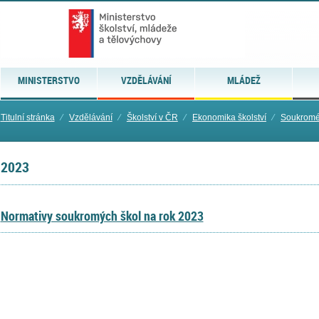
MINISTERSTVO
VZDĚLÁVÁNÍ
MLÁDEŽ
Titulní stránka
⁄
Vzdělávání
⁄
Školství v ČR
⁄
Ekonomika školství
⁄
Soukromé
2023
Normativy soukromých škol na rok 2023