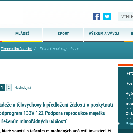
MLÁDEŽ
SPORT
VÝZKUM A VÝVOJ
E
Ekonomika školství
⁄
Přímo řízené organizace
Ref
Roz
1
2
Následující
››
RgŠ
ládeže a tělovýchovy k předložení žádostí o poskytnutí
Sou
Podprogram 133V 122 Podpora reprodukce majetku
Círk
s řešením mimořádných událostí.
Pří
 které souvisí s řešením mimořádných událostí investiční či