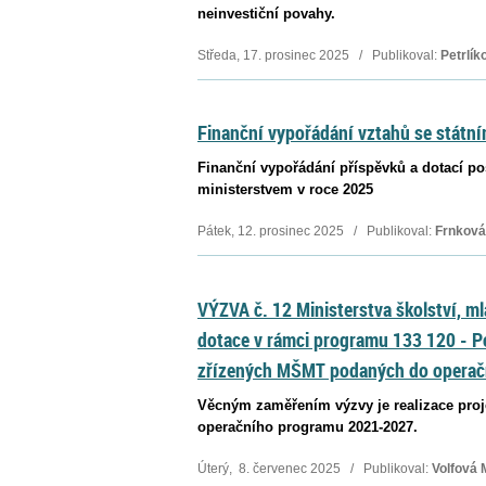
neinvestiční povahy.
Středa, 17. prosinec 2025 / Publikoval:
Petrlík
Finanční vypořádání vztahů se státn
Finanční vypořádání příspěvků a dotací p
ministerstvem v roce 2025
Pátek, 12. prosinec 2025 / Publikoval:
Frnková
VÝZVA č. 12 Ministerstva školství, m
dotace v rámci programu 133 120 - P
zřízených MŠMT podaných do operač
Věcným zaměřením výzvy je realizace proj
operačního programu 2021-2027.
Úterý, 8. červenec 2025 / Publikoval:
Volfová 