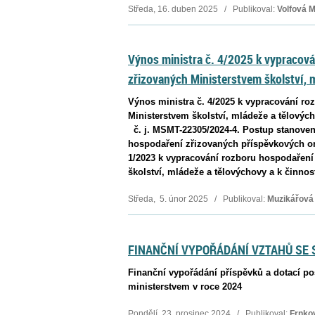
Středa, 16. duben 2025 / Publikoval:
Volfová 
Výnos ministra č. 4/2025 k vypracov
zřizovaných Ministerstvem školství, 
Výnos ministra č. 4/2025 k vypracování r
Ministerstvem školství, mládeže a tělov
č. j. MSMT-22305/2024-4. Postup stanoven
hospodaření zřizovaných příspěvkových org
1/2023 k vypracování rozboru hospodaření
školství, mládeže a tělovýchovy a k činno
Středa, 5. únor 2025 / Publikoval:
Muzikářová
FINANČNÍ VYPOŘÁDÁNÍ VZTAHŮ SE 
Finanční vypořádání příspěvků a dotací p
ministerstvem v roce 2024
Pondělí, 23. prosinec 2024 / Publikoval:
Frnko