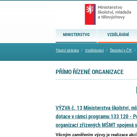
MINISTERSTVO
VZDĚLÁVÁNÍ
Titulní stránka
⁄
Vzdělávání
⁄
Školství v ČR
⁄
PŘÍMO ŘÍZENÉ ORGANIZACE
VÝZVA č. 13 Ministerstva školství, m
dotace v rámci programu 133 120 - 
organizací zřízených MŠMT spojená 
Věcným zaměřením výzvy je realizace akcí,