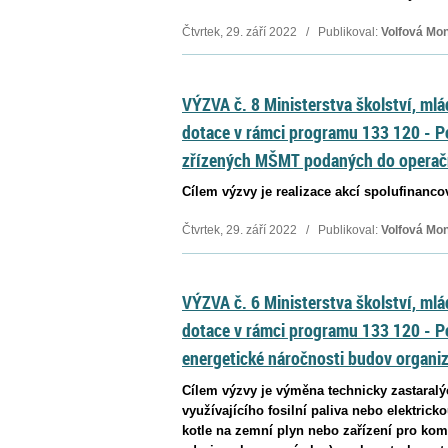
Čtvrtek, 29. září 2022 / Publikoval:
Volfová Mo
VÝZVA č. 8 Ministerstva školství, mlá
dotace v rámci programu 133 120 - P
zřízených MŠMT podaných do operač
Cílem výzvy je realizace akcí spolufinanc
Čtvrtek, 29. září 2022 / Publikoval:
Volfová Mo
VÝZVA č. 6 Ministerstva školství, mlá
dotace v rámci programu 133 120 - 
energetické náročnosti budov organi
Cílem výzvy je výměna technicky zastaralý
využívajícího fosilní paliva nebo elektric
kotle na zemní plyn nebo zařízení pro kom