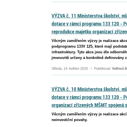
VÝZVA č. 11 Ministerstva školství, m
dotace v rámci programu 133 120 - 
reprodukce majetku organizací zříz
Věcným zaměřením výzvy je realizace akc
podprogramu 133V 125, které mají podstat
infrastruktury. Tyto akce jsou dle odborn
jmenovitě určeny a konkrétně definovány z 
Středa, 14. květen 2025 / Publikoval:
Volfová 
VÝZVA č. 10 Ministerstva školství, m
dotace v rámci programu 133 120 - 
organizací zřízených MŠMT spojená 
Věcným zaměřením výzvy je realizace akcí,
neinvestiční povahy.