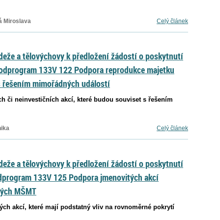
á Miroslava
Celý článek
deže a tělovýchovy k předložení žádostí o poskytnutí
Podprogram 133V 122 Podpora reprodukce majetku
s řešením mimořádných událostí
ch či neinvestičních akcí, které budou souviset s řešením
nika
Celý článek
deže a tělovýchovy k předložení žádostí o poskytnutí
dprogram 133V 125 Podpora jmenovitých akcí
ených MŠMT
ých akcí, které mají podstatný vliv na rovnoměrné pokrytí