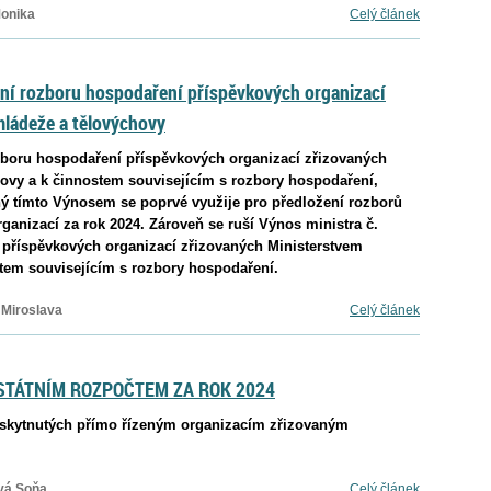
Monika
Celý článek
ání rozboru hospodaření příspěvkových organizací
mládeže a tělovýchovy
ozboru hospodaření příspěvkových organizací zřizovaných
ýchovy a k činnostem souvisejícím s rozbory hospodaření,
ý tímto Výnosem se poprvé využije pro předložení rozborů
anizací za rok 2024. Zároveň se ruší Výnos ministra č.
 příspěvkových organizací zřizovaných Ministerstvem
stem souvisejícím s rozbory hospodaření.
 Miroslava
Celý článek
STÁTNÍM ROZPOČTEM ZA ROK 2024
oskytnutých přímo řízeným organizacím zřizovaným
vá Soňa
Celý článek