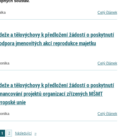
opných soustav.
nika
Celý článek
deže a tělovýchovy k předložení žádostí o poskytnutí
odpora jmenovitých akcí reprodukce majetku
Monika
Celý článek
deže a tělovýchovy k předložení žádostí o poskytnutí
inancování projektů organizací zřízených MŠMT
ropské unie
Monika
Celý článek
1
2
Následující
››