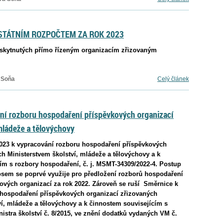
STÁTNÍM ROZPOČTEM ZA ROK 2023
oskytnutých přímo řízeným organizacím zřizovaným
 Soňa
Celý článek
ání rozboru hospodaření příspěvkových organizací
mládeže a tělovýchovy
2023 k vypracování rozboru hospodaření příspěvkových
ch Ministerstvem školství, mládeže a tělovýchovy a k
ím s rozbory hospodaření, č. j. MSMT-34309/2022-4. Postup
sem se poprvé využije pro předložení rozborů hospodaření
ových organizací za rok 2022. Zároveň se ruší Směrnice k
hospodaření příspěvkových organizací zřizovaných
ví, mládeže a tělovýchovy a k činnostem souvisejícím s
stra školství č. 8/2015, ve znění dodatků vydaných VM č.