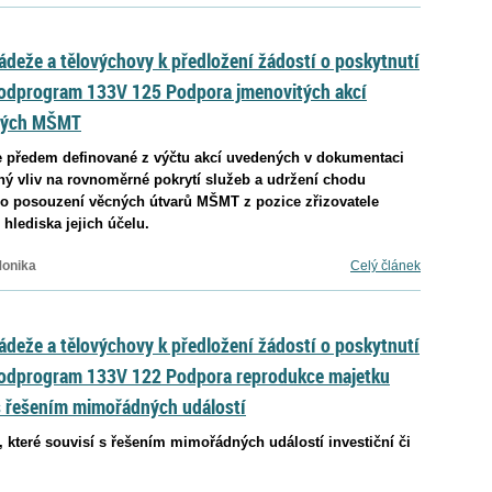
ládeže a tělovýchovy k předložení žádostí o poskytnutí
Podprogram 133V 125 Podpora jmenovitých akcí
ených MŠMT
e předem definované z výčtu akcí uvedených v dokumentaci
ný vliv na rovnoměrné pokrytí služeb a udržení chodu
ého posouzení věcných útvarů MŠMT z pozice zřizovatele
hlediska jejich účelu.
Monika
Celý článek
ládeže a tělovýchovy k předložení žádostí o poskytnutí
Podprogram 133V 122 Podpora reprodukce majetku
s řešením mimořádných událostí
 které souvisí s řešením mimořádných událostí investiční či