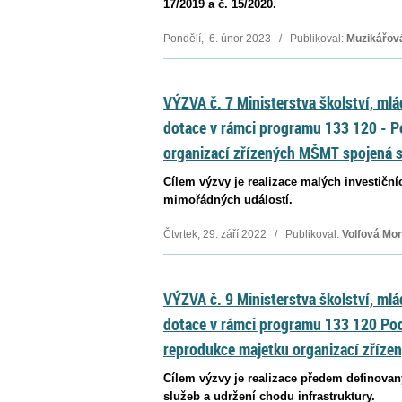
17/2019 a č. 15/2020.
Pondělí, 6. únor 2023 / Publikoval:
Muzikářov
VÝZVA č. 7 Ministerstva školství, mlá
dotace v rámci programu 133 120 - 
organizací zřízených MŠMT spojená 
Cílem výzvy je realizace malých investiční
mimořádných událostí.
Čtvrtek, 29. září 2022 / Publikoval:
Volfová Mo
VÝZVA č. 9 Ministerstva školství, mlá
dotace v rámci programu 133 120 Po
reprodukce majetku organizací zříz
Cílem výzvy je realizace předem definovan
služeb a udržení chodu infrastruktury.