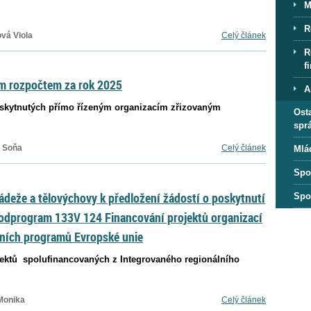
M
R
ová Viola
Celý článek
R
f
ím rozpočtem za rok 2025
A
oskytnutých přímo řízeným organizacím zřizovaným
Osta
spr
 Soňa
Celý článek
Mlá
Spo
ládeže a tělovýchovy k předložení žádostí o poskytnutí
Spo
odprogram 133V 124 Financování projektů organizací
ních programů Evropské unie
ektů spolufinancovaných z Integrovaného regionálního
Monika
Celý článek