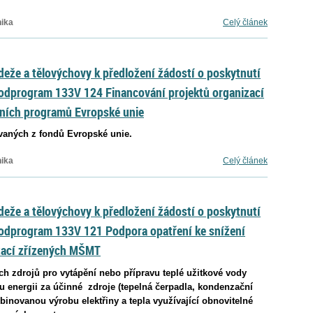
nika
Celý článek
deže a tělovýchovy k předložení žádostí o poskytnutí
odprogram 133V 124 Financování projektů organizací
ních programů Evropské unie
ovaných z fondů Evropské unie.
nika
Celý článek
deže a tělovýchovy k předložení žádostí o poskytnutí
Podprogram 133V 121 Podpora opatření ke snížení
zací zřízených MŠMT
ch zdrojů pro vytápění nebo přípravu teplé užitkové vody
kou energii za účinné zdroje (tepelná čerpadla, kondenzační
binovanou výrobu elektřiny a tepla využívající obnovitelné