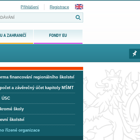
Přihlášení
Registrace
U A ZAHRANIČÍ
FONDY EU
orma financování regionálního školství
počet a závěrečný účet kapitoly MŠMT
 ÚSC
kromé školy
evní školství
mo řízené organizace