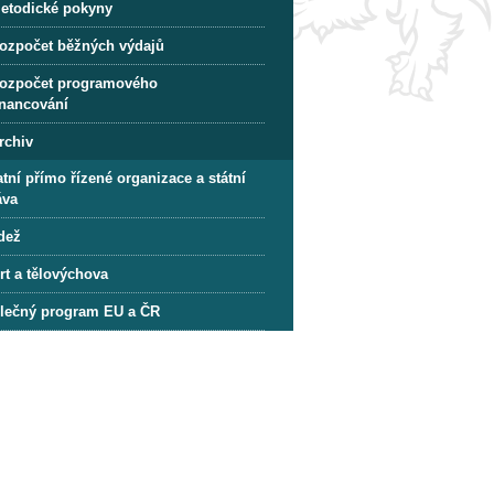
etodické pokyny
ozpočet běžných výdajů
ozpočet programového
inancování
rchiv
tní přímo řízené organizace a státní
áva
dež
rt a tělovýchova
lečný program EU a ČR