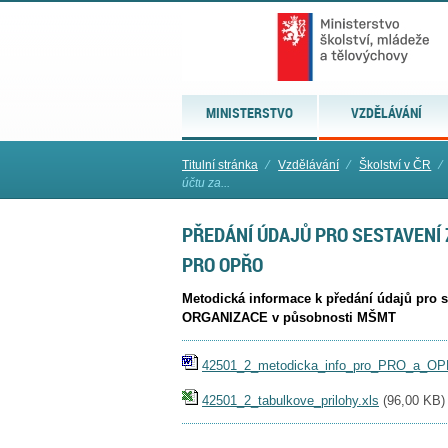
MINISTERSTVO
VZDĚLÁVÁNÍ
Titulní stránka
⁄
Vzdělávání
⁄
Školství v ČR
⁄
účtu za...
PŘEDÁNÍ ÚDAJŮ PRO SESTAVENÍ 
PRO OPŘO
Metodická informace k předání údajů pro
ORGANIZACE v působnosti MŠMT
42501_2_metodicka_info_pro_PRO_a_OP
42501_2_tabulkove_prilohy.xls
(
96,00 KB
)