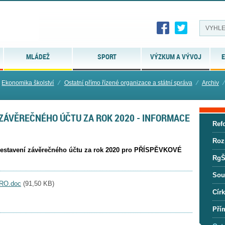
MLÁDEŽ
SPORT
VÝZKUM A VÝVOJ
E
Ekonomika školství
⁄
Ostatní přímo řízené organizace a státní správa
⁄
Archiv
⁄
ZÁVĚREČNÉHO ÚČTU ZA ROK 2020 - INFORMACE
Ref
Roz
 sestavení závěrečného účtu za rok 2020 pro PŘÍSPĚVKOVÉ
RgŠ
Sou
RO.doc
(
91,50 KB
)
Círk
Pří