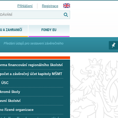
Přihlášení
Registrace
U A ZAHRANIČÍ
FONDY EU
Předání údajů pro sestavení závěrečného
orma financování regionálního školství
počet a závěrečný účet kapitoly MŠMT
 ÚSC
kromé školy
evní školství
mo řízené organizace