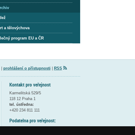
rchiv
dež
rt a tělovýchova
lečný program EU a ČR
|
prohlášení o přístupnosti
|
RSS
Kontakt pro veřejnost
Karmelitská 529/5
118 12 Praha 1
tel. ústředna:
+420 234 811 111
Podatelna pro veřejnost:
pondělí a středa - 7:30-17:00
úterý a čtvrtek - 7:30-15:30