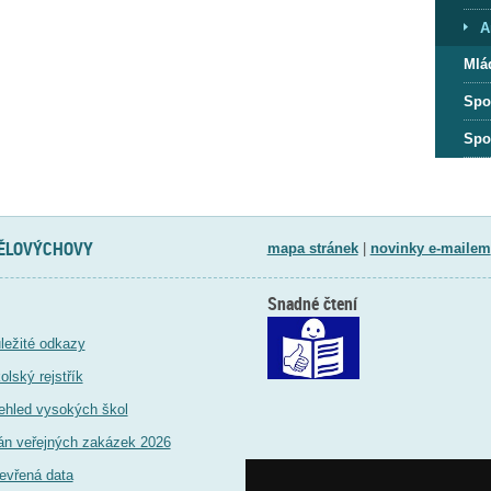
A
Mlá
Spo
Spo
TĚLOVÝCHOVY
mapa stránek
|
novinky e-mailem
Snadné čtení
ležité odkazy
olský rejstřík
ehled vysokých škol
án veřejných zakázek 2026
evřená data