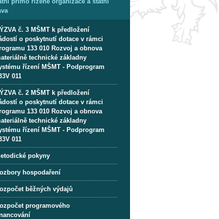
tní přímo řízené organizace a státní
áva
ÝZVA č. 3 MŠMT k předložení
ádostí o poskytnutí dotace v rámci
rogramu 133 010 Rozvoj a obnova
ateriálně technické základny
ystému řízení MŠMT - Podprogram
33V 011
ÝZVA č. 2 MŠMT k předložení
ádostí o poskytnutí dotace v rámci
rogramu 133 010 Rozvoj a obnova
ateriálně technické základny
ystému řízení MŠMT - Podprogram
33V 011
etodické pokyny
ozbory hospodaření
ozpočet běžných výdajů
ozpočet programového
inancování