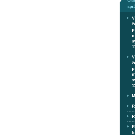
Osta
spr
V
ž
p
m
s
1
V
ž
p
m
s
1
M
R
R
R
f