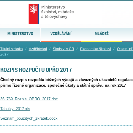
MINISTERSTVO
VZDĚLÁVÁNÍ
MLÁDEŽ
Titulní stránka
⁄
Vzdělávání
⁄
Školství v ČR
⁄
Ekonomika školství
⁄
Ostatní p
2017
ROZPIS ROZPOČTU OPŘO 2017
Číselný rozpis rozpočtu běžných výdajů a závazných ukazatelů regulace
přímo řízené organizace, společné úkoly a státní správu na rok 2017
36_769_Rozpis_OPRO_2017.doc
Tabulky_2017.xls
Seznam_pouzitych_zkratek.docx