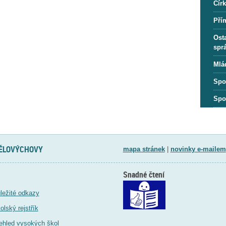
Círk
Pří
Osta
spr
Mlá
Spo
Spo
TĚLOVÝCHOVY
mapa stránek
|
novinky e-mailem
Snadné čtení
ležité odkazy
olský rejstřík
ehled vysokých škol