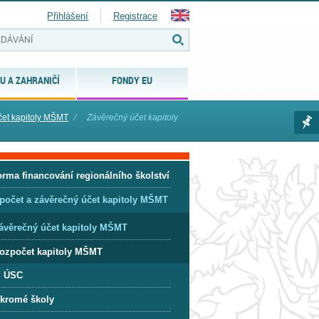
Přihlášení
Registrace
U A ZAHRANIČÍ
FONDY EU
čet kapitoly MŠMT
⁄
Závěrečný účet kapitoly
orma financování regionálního školství
počet a závěrečný účet kapitoly MŠMT
ávěrečný účet kapitoly MŠMT
ozpočet kapitoly MŠMT
 ÚSC
kromé školy