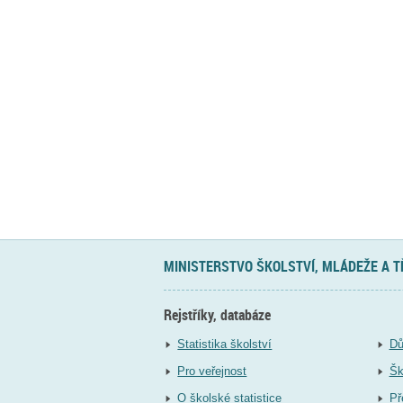
MINISTERSTVO ŠKOLSTVÍ, MLÁDEŽE A 
Rejstříky, databáze
Statistika školství
Dů
Pro veřejnost
Šk
O školské statistice
Př