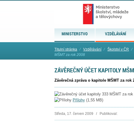
MINISTERSTVO
VZDĚLÁVÁNÍ
Titulní stránka
⁄
Vzdělávání
⁄
Školství v ČR
⁄
MŠMT za rok 2008
ZÁVĚREČNÝ ÚČET KAPITOLY MŠM
Závěrečná zpráva o kapitole MŠMT za rok 
Přílohy
(
1,55 MB
)
Středa, 17. červen 2009 / Publikoval: