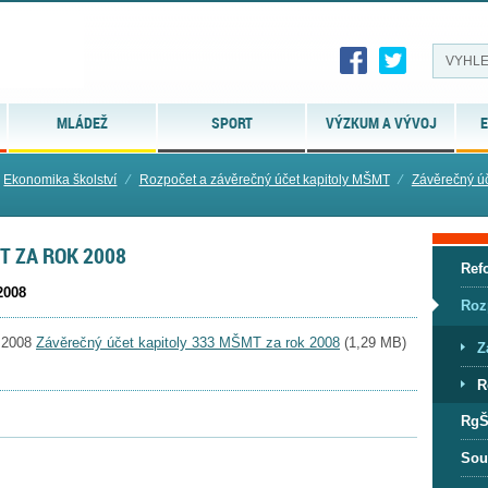
MLÁDEŽ
SPORT
VÝZKUM A VÝVOJ
E
Ekonomika školství
⁄
Rozpočet a závěrečný účet kapitoly MŠMT
⁄
Závěrečný ú
T ZA ROK 2008
Ref
2008
Roz
Závěrečný účet kapitoly 333 MŠMT za rok 2008
(
1,29 MB
)
Z
R
RgŠ
Sou