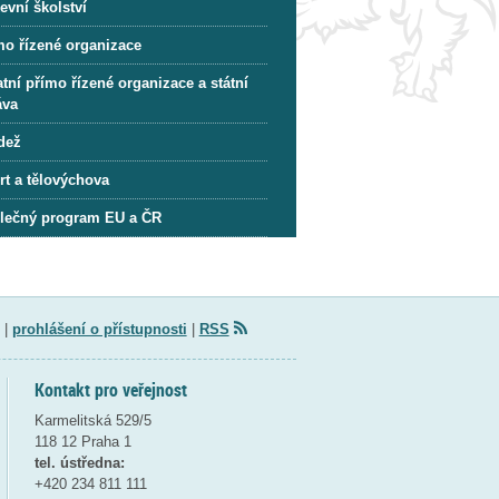
evní školství
mo řízené organizace
tní přímo řízené organizace a státní
áva
dež
rt a tělovýchova
lečný program EU a ČR
|
prohlášení o přístupnosti
|
RSS
Kontakt pro veřejnost
Karmelitská 529/5
118 12 Praha 1
tel. ústředna:
+420 234 811 111