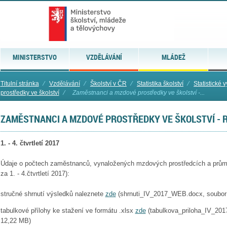
MINISTERSTVO
VZDĚLÁVÁNÍ
MLÁDEŽ
Titulní stránka
⁄
Vzdělávání
⁄
Školství v ČR
⁄
Statistika školství
⁄
Statistické 
prostředky ve školství
⁄
Zaměstnanci a mzdové prostředky ve školství -...
ZAMĚSTNANCI A MZDOVÉ PROSTŘEDKY VE ŠKOLSTVÍ - 
1. - 4. čtvrtletí 2017
Údaje o počtech zaměstnanců, vynaložených mzdových prostředcích a prům
za 1. - 4.čtvrtletí 2017):
stručné shrnutí výsledků naleznete
zde
(shrnuti_IV_2017_WEB.docx, soubor 
tabulkové přílohy ke stažení ve formátu .xlsx
zde
(tabulkova_priloha_IV_201
12,22 MB)