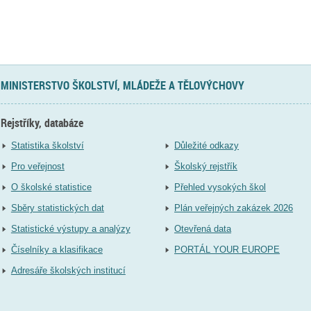
MINISTERSTVO ŠKOLSTVÍ, MLÁDEŽE A TĚLOVÝCHOVY
Rejstříky, databáze
Statistika školství
Důležité odkazy
Pro veřejnost
Školský rejstřík
O školské statistice
Přehled vysokých škol
Sběry statistických dat
Plán veřejných zakázek 2026
Statistické výstupy a analýzy
Otevřená data
Číselníky a klasifikace
PORTÁL YOUR EUROPE
Adresáře školských institucí