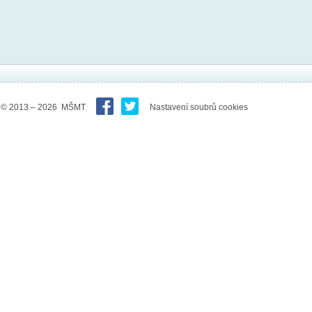
© 2013 – 2026 MŠMT
Nastavení soubrů cookies