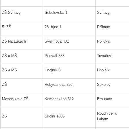
ZŠ Svitavy
Sokolovská 1
Svitavy
5. ZŠ
28. října 1
Příbram
ZŠ Na Lukách
Švermova 401
Polička
ZŠ a MŠ
Podvalí 353
Tovačov
ZŠ a MŠ
Hnojník 6
Hnojník
ZŠ
Rokycanova 258
Sokolov
Masarykova ZŠ
Komenského 312
Broumov
Roudnice n.
ZŠ
Školní 1803
Labem