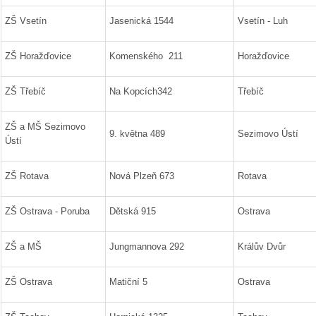
ZŠ Vsetín
Jasenická 1544
Vsetín - Luh
ZŠ Horažďovice
Komenského 211
Horažďovice
ZŠ Třebíč
Na Kopcích342
Třebíč
ZŠ a MŠ Sezimovo
9. května 489
Sezimovo Ústí
Ústí
ZŠ Rotava
Nová Plzeň 673
Rotava
ZŠ Ostrava - Poruba
Dětská 915
Ostrava
ZŠ a MŠ
Jungmannova 292
Králův Dvůr
ZŠ Ostrava
Matiční 5
Ostrava