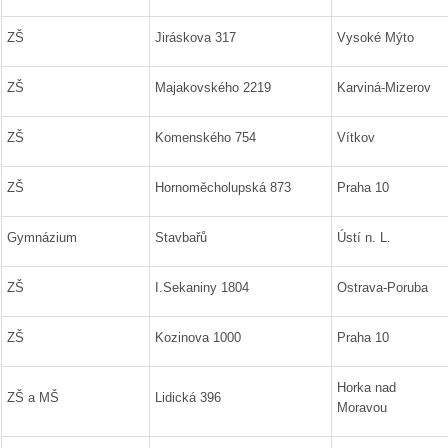
ZŠ
Jiráskova 317
Vysoké Mýto
ZŠ
Majakovského 2219
Karviná-Mizerov
ZŠ
Komenského 754
Vítkov
ZŠ
Hornoměcholupská 873
Praha 10
Gymnázium
Stavbařů
Ústí n. L.
ZŠ
I.Sekaniny 1804
Ostrava-Poruba
ZŠ
Kozinova 1000
Praha 10
Horka nad
ZŠ a MŠ
Lidická 396
Moravou