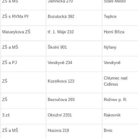
ZŠ a MŠ
Jamnická 270
Staré Město
ZŠ s RVMa Př
Buzulucká 392
Teplice
Masarykova ZŠ
tř. 1. Máje 210
Horní Bříza
ZŠ a MŠ
Školní 901
Nýřany
ZŠ a PJ
Vendryně 234
Vendryně
Chlumec nad
ZŠ
Kozelkova 123
Cidlinou
ZŠ
Bezručova 293
Rožnov p. R.
3.zš
Okružní 2331
Rakovník
ZŠ a MŠ
Husova 219
Brno