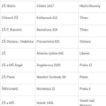
ZŠ Hlučín
Cihelní 1417
Hlučín-Rovniny
Církevní ZŠ
Kaštanová 412
Třinec
ZŠ P. Bezruče
Bezručova 418
Třinec
ZŠ Ostrava - Hrabůvka
Provaznická 831
Ostrava
ZŠ
Aloisina výšina 642
Liberec
ZŠ a MŠ Angel
Angelevova 3183
Praha 12
ZŠ Planá
Náměstí Svobody 59
Planá
ŠMVvztahů
Michelská 12
Praha 4
Veselí nad
ZŠ a MŠ
Hutník 1456
Moravou