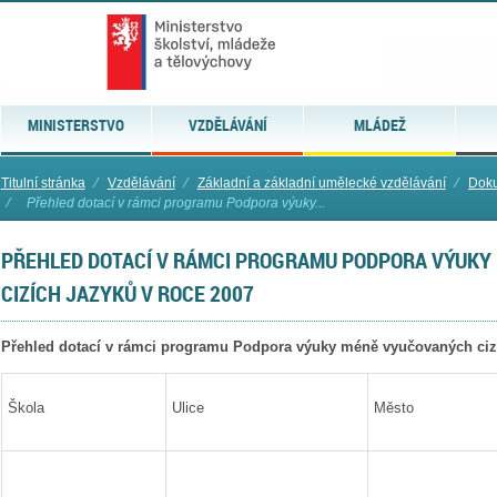
MINISTERSTVO
VZDĚLÁVÁNÍ
MLÁDEŽ
Titulní stránka
⁄
Vzdělávání
⁄
Základní a základní umělecké vzdělávání
⁄
Doku
⁄
Přehled dotací v rámci programu Podpora výuky...
PŘEHLED DOTACÍ V RÁMCI PROGRAMU PODPORA VÝUK
CIZÍCH JAZYKŮ V ROCE 2007
Přehled dotací v rámci programu Podpora výuky méně vyučovaných ciz
Škola
Ulice
Město