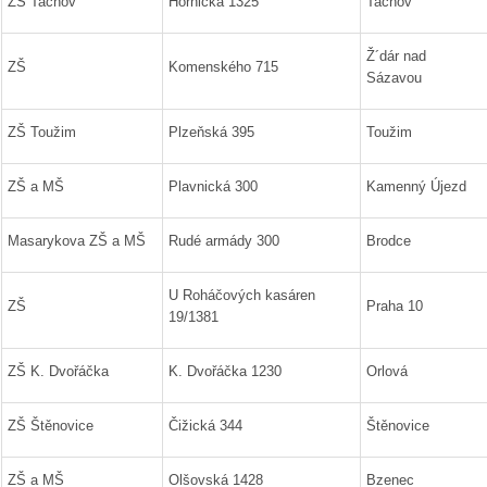
ZŠ Tachov
Hornická 1325
Tachov
Ž´dár nad
ZŠ
Komenského 715
Sázavou
ZŠ Toužim
Plzeňská 395
Toužim
ZŠ a MŠ
Plavnická 300
Kamenný Újezd
Masarykova ZŠ a MŠ
Rudé armády 300
Brodce
U Roháčových kasáren
ZŠ
Praha 10
19/1381
ZŠ K. Dvořáčka
K. Dvořáčka 1230
Orlová
ZŠ Štěnovice
Čižická 344
Štěnovice
ZŠ a MŠ
Olšovská 1428
Bzenec