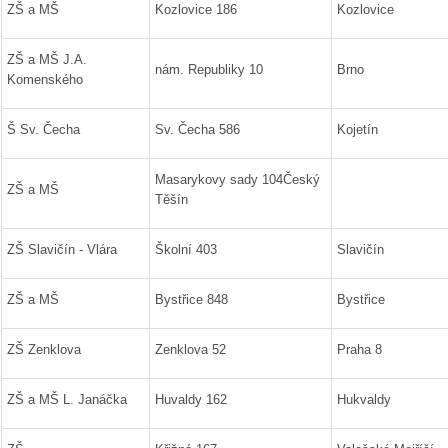
ZŠ a MŠ
Kozlovice 186
Kozlovice
ZŠ a MŠ J.A.
nám. Republiky 10
Brno
Komenského
Š Sv. Čecha
Sv. Čecha 586
Kojetín
Masarykovy sady 104Český
ZŠ a MŠ
Těšín
ZŠ Slavičín - Vlára
Školní 403
Slavičín
ZŠ a MŠ
Bystřice 848
Bystřice
ZŠ Zenklova
Zenklova 52
Praha 8
ZŠ a MŠ L. Janáčka
Huvaldy 162
Hukvaldy