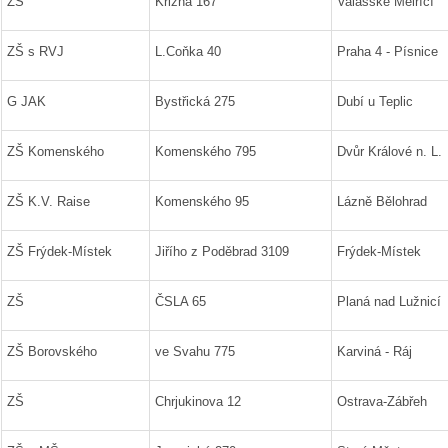
ZŠ
Křižná 167
Valašské Meiříčí
ZŠ s RVJ
L.Coňka 40
Praha 4 - Písnice
G JAK
Bystřická 275
Dubí u Teplic
ZŠ Komenského
Komenského 795
Dvůr Králové n. L.
ZŠ K.V. Raise
Komenského 95
Lázně Bělohrad
ZŠ Frýdek-Místek
Jiřího z Poděbrad 3109
Frýdek-Místek
ZŠ
ČSLA 65
Planá nad Lužnicí
ZŠ Borovského
ve Svahu 775
Karviná - Ráj
ZŠ
Chrjukinova 12
Ostrava-Zábřeh