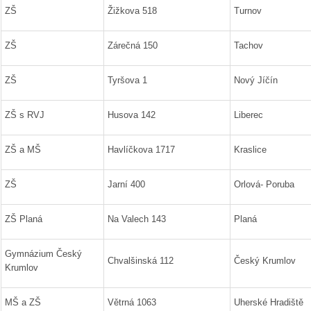
ZŠ
Žižkova 518
Turnov
ZŠ
Zárečná 150
Tachov
ZŠ
Tyršova 1
Nový Jíčín
ZŠ s RVJ
Husova 142
Liberec
ZŠ a MŠ
Havlíčkova 1717
Kraslice
ZŠ
Jarní 400
Orlová- Poruba
ZŠ Planá
Na Valech 143
Planá
Gymnázium Český
Chvalšinská 112
Český Krumlov
Krumlov
MŠ a ZŠ
Větrná 1063
Uherské Hradiště