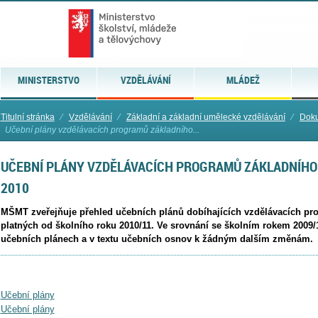
MINISTERSTVO
VZDĚLÁVÁNÍ
MLÁDEŽ
Titulní stránka
⁄
Vzdělávání
⁄
Základní a základní umělecké vzdělávání
⁄
Doku
Učební plány vzdělávacích programů základního...
UČEBNÍ PLÁNY VZDĚLÁVACÍCH PROGRAMŮ ZÁKLADNÍHO V
2010
MŠMT zveřejňuje přehled učebních plánů dobíhajících vzdělávacích pr
platných od školního roku 2010/11. Ve srovnání se školním rokem 2009
učebních plánech a v textu učebních osnov k žádným dalším změnám.
Učební plány
Učební plány