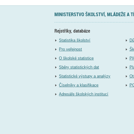
MINISTERSTVO ŠKOLSTVÍ, MLÁDEŽE A 
Rejstříky, databáze
Statistika školství
Dů
Pro veřejnost
Šk
O školské statistice
Př
Sběry statistických dat
Pl
Statistické výstupy a analýzy
Ot
Číselníky a klasifikace
P
Adresáře školských institucí