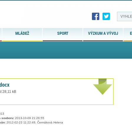
MLÁDEŽ
SPORT
VÝZKUM A VÝVOJ
E
.docx
t 28,11 kB
13
 souboru:
2013-10-09 21:26:55
ván:
2012-02-23 11:22:49, Čermáková Helena