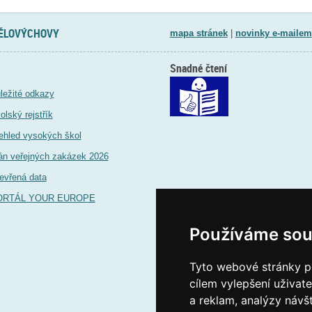
TĚLOVÝCHOVY
mapa stránek
|
novinky e-mailem
Snadné čtení
ležité odkazy
olský rejstřík
ehled vysokých škol
án veřejných zakázek 2026
evřená data
ORTÁL YOUR EUROPE
Používáme sou
Tyto webové stránky po
cílem vylepšení uživat
a reklam, analýzy návš