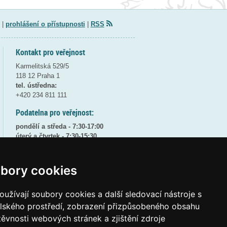
|
prohlášení o přístupnosti
|
RSS
Kontakt pro veřejnost
Karmelitská 529/5
118 12 Praha 1
tel. ústředna:
+420 234 811 111
Podatelna pro veřejnost:
pondělí a středa - 7:30-17:00
úterý a čtvrtek - 7:30-15:30
pátek - 7:30-14:00
8:30 - 9:30 - bezpečnostní přestávka
bory cookies
(více informací
ZDE
)
užívají soubory cookies a další sledovací nástroje s
Elektronická podatelna:
posta@msmt
gov
cz
elského prostředí, zobrazení přizpůsobeného obsahu
těvnosti webových stránek a zjištění zdroje
ID datové schránky:
vidaawt