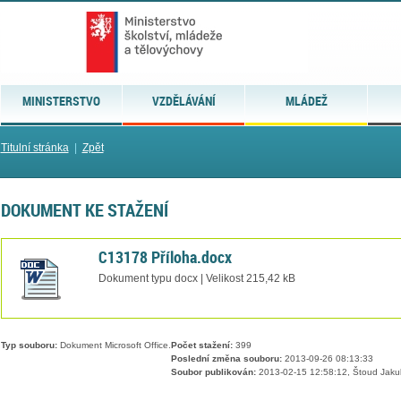
MINISTERSTVO
VZDĚLÁVÁNÍ
MLÁDEŽ
Titulní stránka
|
Zpět
DOKUMENT KE STAŽENÍ
C13178 Příloha.docx
Dokument typu docx | Velikost 215,42 kB
Typ souboru:
Dokument Microsoft Office.
Počet stažení:
399
Poslední změna souboru:
2013-09-26 08:13:33
Soubor publikován:
2013-02-15 12:58:12, Štoud Jaku