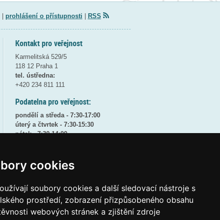
|
prohlášení o přístupnosti
|
RSS
Kontakt pro veřejnost
Karmelitská 529/5
118 12 Praha 1
tel. ústředna:
+420 234 811 111
Podatelna pro veřejnost:
pondělí a středa - 7:30-17:00
úterý a čtvrtek - 7:30-15:30
pátek - 7:30-14:00
8:30 - 9:30 - bezpečnostní přestávka
bory cookies
(více informací
ZDE
)
Elektronická podatelna:
užívají soubory cookies a další sledovací nástroje s
posta@msmt
gov
cz
elského prostředí, zobrazení přizpůsobeného obsahu
ID datové schránky:
vidaawt
těvnosti webových stránek a zjištění zdroje