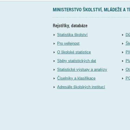
MINISTERSTVO ŠKOLSTVÍ, MLÁDEŽE A 
Rejstříky, databáze
Statistika školství
Dů
Pro veřejnost
Šk
O školské statistice
Př
Sběry statistických dat
Pl
Statistické výstupy a analýzy
Ot
Číselníky a klasifikace
P
Adresáře školských institucí