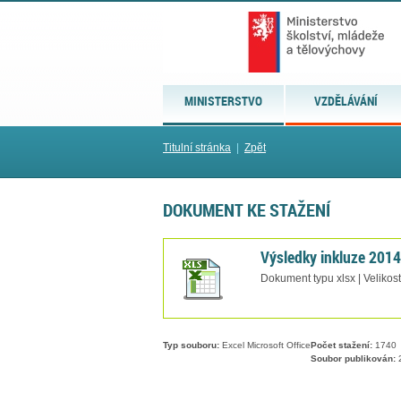
MINISTERSTVO
VZDĚLÁVÁNÍ
Titulní stránka
|
Zpět
DOKUMENT KE STAŽENÍ
Výsledky inkluze 2014
Dokument typu xlsx | Velikos
Typ souboru:
Excel Microsoft Office
Počet stažení:
1740
Soubor publikován:
2