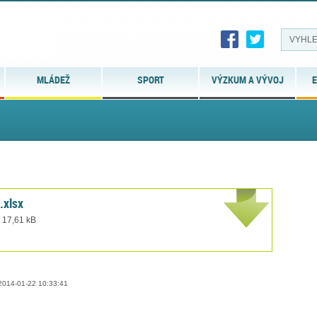
MLÁDEŽ
SPORT
VÝZKUM A VÝVOJ
E
.xlsx
t 17,61 kB
014-01-22 10:33:41