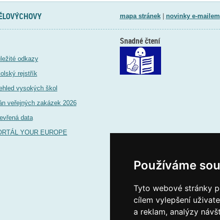
TĚLOVÝCHOVY
mapa stránek
|
novinky e-mailem
Snadné čtení
ležité odkazy
olský rejstřík
ehled vysokých škol
án veřejných zakázek 2026
evřená data
ORTÁL YOUR EUROPE
Používáme sou
Tyto webové stránky po
cílem vylepšení uživat
a reklam, analýzy návš