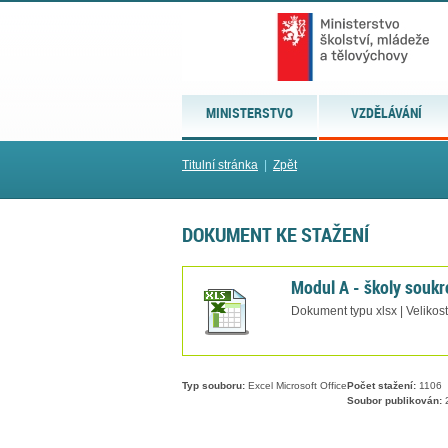
MINISTERSTVO
VZDĚLÁVÁNÍ
Titulní stránka
|
Zpět
DOKUMENT KE STAŽENÍ
Modul A - školy souk
Dokument typu xlsx | Velikos
Typ souboru:
Excel Microsoft Office
Počet stažení:
1106
Soubor publikován:
2