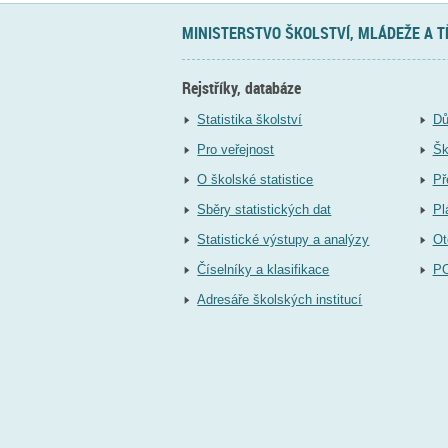
MINISTERSTVO ŠKOLSTVÍ, MLÁDEŽE A 
Rejstříky, databáze
Statistika školství
Dů
Pro veřejnost
Šk
O školské statistice
Př
Sběry statistických dat
Pl
Statistické výstupy a analýzy
Ot
Číselníky a klasifikace
P
Adresáře školských institucí