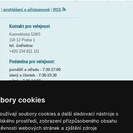
|
prohlášení o přístupnosti
|
RSS
Kontakt pro veřejnost
Karmelitská 529/5
118 12 Praha 1
tel. ústředna:
+420 234 811 111
Podatelna pro veřejnost:
pondělí a středa - 7:30-17:00
úterý a čtvrtek - 7:30-15:30
pátek - 7:30-14:00
8:30 - 9:30 - bezpečnostní přestávka
bory cookies
(více informací
ZDE
)
Elektronická podatelna:
užívají soubory cookies a další sledovací nástroje s
posta@msmt
gov
cz
elského prostředí, zobrazení přizpůsobeného obsahu
ID datové schránky:
vidaawt
těvnosti webových stránek a zjištění zdroje