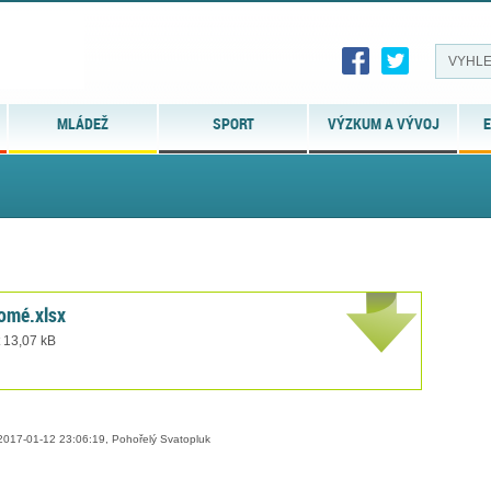
MLÁDEŽ
SPORT
VÝZKUM A VÝVOJ
E
romé.xlsx
t 13,07 kB
017-01-12 23:06:19, Pohořelý Svatopluk