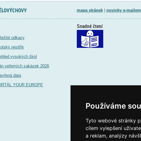
TĚLOVÝCHOVY
mapa stránek
|
novinky e-mailem
Snadné čtení
ležité odkazy
olský rejstřík
ehled vysokých škol
án veřejných zakázek 2026
evřená data
ORTÁL YOUR EUROPE
Používáme sou
Tyto webové stránky po
cílem vylepšení uživat
a reklam, analýzy návš