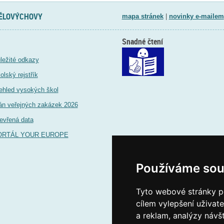
TĚLOVÝCHOVY
mapa stránek
|
novinky e-mailem
Snadné čtení
ležité odkazy
olský rejstřík
ehled vysokých škol
án veřejných zakázek 2026
evřená data
ORTÁL YOUR EUROPE
Používáme sou
Tyto webové stránky po
cílem vylepšení uživat
a reklam, analýzy návš