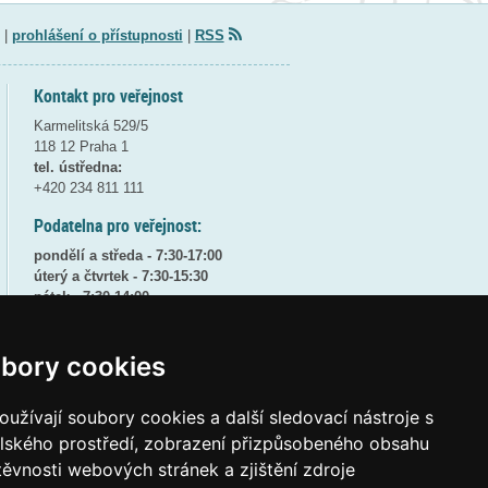
|
prohlášení o přístupnosti
|
RSS
Kontakt pro veřejnost
Karmelitská 529/5
118 12 Praha 1
tel. ústředna:
+420 234 811 111
Podatelna pro veřejnost:
pondělí a středa - 7:30-17:00
úterý a čtvrtek - 7:30-15:30
pátek - 7:30-14:00
8:30 - 9:30 - bezpečnostní přestávka
bory cookies
(více informací
ZDE
)
Elektronická podatelna:
užívají soubory cookies a další sledovací nástroje s
posta@msmt
gov
cz
elského prostředí, zobrazení přizpůsobeného obsahu
ID datové schránky:
vidaawt
těvnosti webových stránek a zjištění zdroje