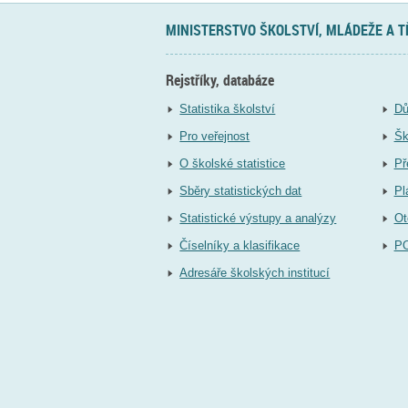
MINISTERSTVO ŠKOLSTVÍ, MLÁDEŽE A 
Rejstříky, databáze
Statistika školství
Dů
Pro veřejnost
Šk
O školské statistice
Př
Sběry statistických dat
Pl
Statistické výstupy a analýzy
Ot
Číselníky a klasifikace
P
Adresáře školských institucí