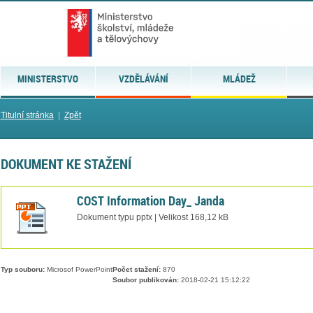
MINISTERSTVO
VZDĚLÁVÁNÍ
MLÁDEŽ
Titulní stránka
|
Zpět
DOKUMENT KE STAŽENÍ
COST Information Day_ Janda
Dokument typu pptx | Velikost 168,12 kB
Typ souboru:
Microsof PowerPoint
Počet stažení:
870
Soubor publikován:
2018-02-21 15:12:22