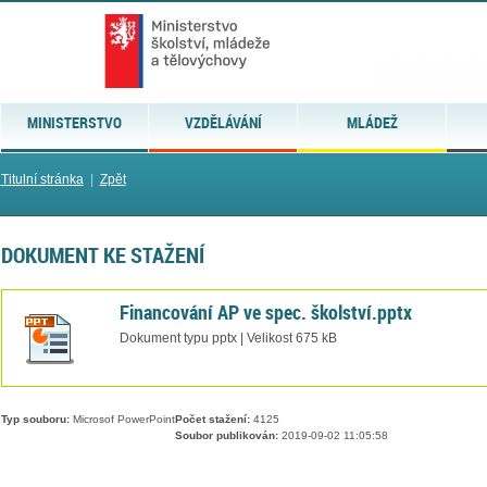
MINISTERSTVO
VZDĚLÁVÁNÍ
MLÁDEŽ
Titulní stránka
|
Zpět
DOKUMENT KE STAŽENÍ
Financování AP ve spec. školství.pptx
Dokument typu pptx | Velikost 675 kB
Typ souboru:
Microsof PowerPoint
Počet stažení:
4125
Soubor publikován:
2019-09-02 11:05:58