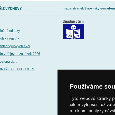
TĚLOVÝCHOVY
mapa stránek
|
novinky e-mailem
Snadné čtení
ležité odkazy
olský rejstřík
ehled vysokých škol
án veřejných zakázek 2026
evřená data
ORTÁL YOUR EUROPE
Používáme sou
Tyto webové stránky po
cílem vylepšení uživat
a reklam, analýzy návš