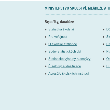
MINISTERSTVO ŠKOLSTVÍ, MLÁDEŽE A 
Rejstříky, databáze
Statistika školství
Dů
Pro veřejnost
Šk
O školské statistice
Př
Sběry statistických dat
Pl
Statistické výstupy a analýzy
Ot
Číselníky a klasifikace
P
Adresáře školských institucí