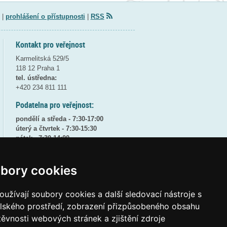
|
prohlášení o přístupnosti
|
RSS
Kontakt pro veřejnost
Karmelitská 529/5
118 12 Praha 1
tel. ústředna:
+420 234 811 111
Podatelna pro veřejnost:
pondělí a středa - 7:30-17:00
úterý a čtvrtek - 7:30-15:30
pátek - 7:30-14:00
8:30 - 9:30 - bezpečnostní přestávka
bory cookies
(více informací
ZDE
)
Elektronická podatelna:
užívají soubory cookies a další sledovací nástroje s
posta@msmt
gov
cz
elského prostředí, zobrazení přizpůsobeného obsahu
ID datové schránky:
vidaawt
těvnosti webových stránek a zjištění zdroje