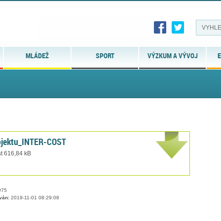
MLÁDEŽ
SPORT
VÝZKUM A VÝVOJ
E
rojektu_INTER-COST
st 616,84 kB
75
ván:
2019-11-01 08:29:08