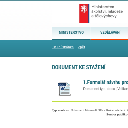
MINISTERSTVO
VZDĚLÁVÁNÍ
Titulní stránka
|
Zpět
DOKUMENT KE STAŽENÍ
1.Formulář návrhu p
Dokument typu docx | Veliko
Typ souboru:
Dokument Microsoft Office.
Počet stažení:
9
Soubor publiko