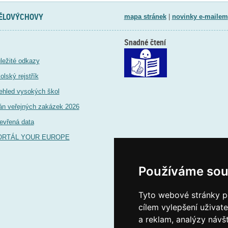
TĚLOVÝCHOVY
mapa stránek
|
novinky e-mailem
Snadné čtení
ležité odkazy
olský rejstřík
ehled vysokých škol
án veřejných zakázek 2026
evřená data
ORTÁL YOUR EUROPE
Používáme sou
Tyto webové stránky po
cílem vylepšení uživat
a reklam, analýzy návš