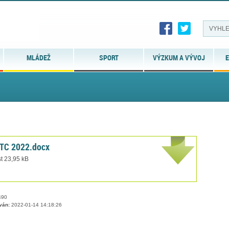
MLÁDEŽ
SPORT
VÝZKUM A VÝVOJ
E
JTC 2022.docx
t 23,95 kB
90
ván:
2022-01-14 14:18:26