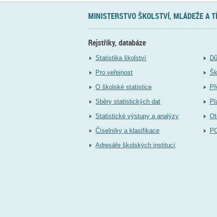
MINISTERSTVO ŠKOLSTVÍ, MLÁDEŽE A 
Rejstříky, databáze
Statistika školství
Dů
Pro veřejnost
Šk
O školské statistice
Př
Sběry statistických dat
Pl
Statistické výstupy a analýzy
Ot
Číselníky a klasifikace
P
Adresáře školských institucí