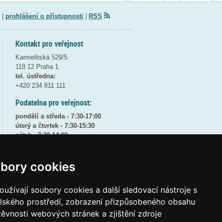
|
prohlášení o přístupnosti
|
RSS
Kontakt pro veřejnost
Karmelitská 529/5
118 12 Praha 1
tel. ústředna:
+420 234 811 111
Podatelna pro veřejnost:
pondělí a středa - 7:30-17:00
úterý a čtvrtek - 7:30-15:30
pátek - 7:30-14:00
8:30 - 9:30 - bezpečnostní přestávka
bory cookies
(více informací
ZDE
)
Elektronická podatelna:
užívají soubory cookies a další sledovací nástroje s
posta@msmt
gov
cz
elského prostředí, zobrazení přizpůsobeného obsahu
ID datové schránky:
vidaawt
těvnosti webových stránek a zjištění zdroje