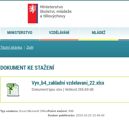
MINISTERSTVO
VZDĚLÁVÁNÍ
MLÁDEŽ
Titulní stránka
|
Zpět
DOKUMENT KE STAŽENÍ
Vyv_b4_zakladni vzdelavani_22.xlsx
Dokument typu xlsx | Velikost 266,69 kB
Typ souboru:
Excel Microsoft Office
Počet stažení:
996
Soubor publikován:
2023-10-23 15:49:40