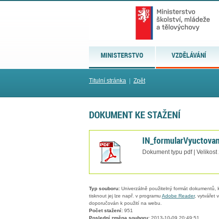
MINISTERSTVO
VZDĚLÁVÁNÍ
Titulní stránka
|
Zpět
DOKUMENT KE STAŽENÍ
IN_formularVyuctova
Dokument typu pdf | Velikost
Typ souboru:
Univerzálně použitelný formát dokumentů, kt
tisknout jej lze např. v programu
Adobe Reader
, vytvářet
doporučován k použití na webu.
Počet stažení:
951
Poslední změna souboru:
2013-10-09 20:49:51