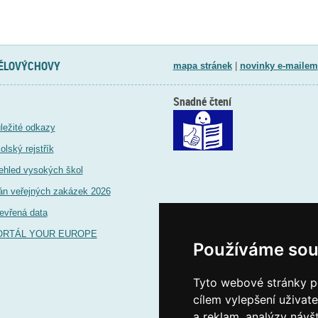
TĚLOVÝCHOVY
mapa stránek
|
novinky e-mailem
Snadné čtení
ležité odkazy
olský rejstřík
ehled vysokých škol
án veřejných zakázek 2026
evřená data
ORTÁL YOUR EUROPE
Používáme sou
Tyto webové stránky po
cílem vylepšení uživat
a reklam, analýzy návš