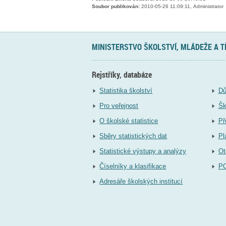
Soubor publikován:
2010-05-26 11:09:11, Administrator
MINISTERSTVO ŠKOLSTVÍ, MLÁDEŽE A 
Rejstříky, databáze
Statistika školství
Dů
Pro veřejnost
Šk
O školské statistice
Př
Sběry statistických dat
Pl
Statistické výstupy a analýzy
Ot
Číselníky a klasifikace
P
Adresáře školských institucí