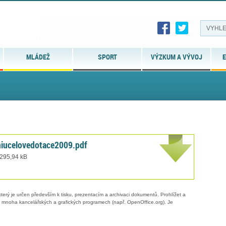
MLÁDEŽ
SPORT
VÝZKUM A VÝVOJ
E
niucelovedotace2009.pdf
 295,94 kB
erý je určen především k tisku, prezentacím a archivaci dokumentů. Prohlížet a
 v mnoha kancelářských a grafických programech (např. OpenOffice.org). Je