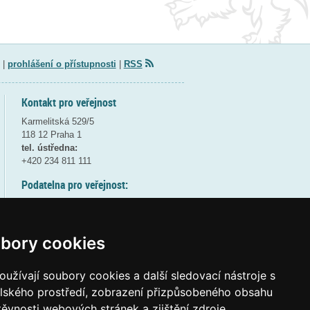
|
prohlášení o přístupnosti
|
RSS
Kontakt pro veřejnost
Karmelitská 529/5
118 12 Praha 1
tel. ústředna:
+420 234 811 111
Podatelna pro veřejnost:
pondělí a středa - 7:30-17:00
úterý a čtvrtek - 7:30-15:30
pátek - 7:30-14:00
bory cookies
8:30 - 9:30 - bezpečnostní přestávka
(více informací
ZDE
)
užívají soubory cookies a další sledovací nástroje s
elského prostředí, zobrazení přizpůsobeného obsahu
Elektronická podatelna:
těvnosti webových stránek a zjištění zdroje
posta@msmt
gov
cz