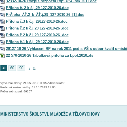
32332-10-26 Rozpis rozpoctu RgS USC rok 2011.doc
Příloha č. 2 k č.j.29 127-2010-26.doc
PrĂ­loha_ÄŤ.2_k_ÄŤ.j.29_127-2010-26_[1].doc
Příloha č.3 k č.j. 29127-2010-26.doc
Príloha č.2 k č.j.29 127-2010-26 .doc
Príloha č.2 k č.j.29 127-2010-26 .doc
Příloha č.1 k č.j. 29 127-2010-26.doc
29127-10-26 Vyhlaseni RP na rok 2011-ped s VŠ s odbor kvalif-umíst
22 570-2010-26 Tabulková priloha za I.pol.2010.xls
30
60
90
›
››
Vytvoření složky: 26.05.2010 11:05 Administrator
Poslední změna složky: 11.10.2013 12:05
Počet zobrazení: 96257
MINISTERSTVO ŠKOLSTVÍ, MLÁDEŽE A TĚLOVÝCHOVY