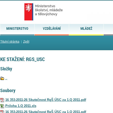
MINISTERSTVO
VZDĚLÁVÁNÍ
MLÁDEŽ
Titulní stránka
|
Zpět
KE STAŽENÍ: RGS_USC
Složky
..
Soubory
16 353-2011-26 Skutečnost RgŠ ÚSC za 1.Q 2011.pdf
Priloha 1.Q 2011.xls
16 353-2011-26 Skutečnost RgŠ ÚSC za 1.Q 2011.pdf