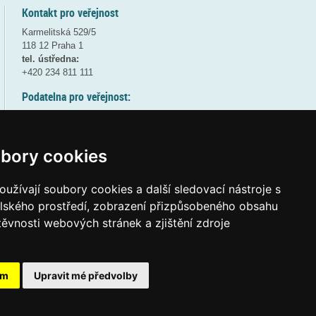
Kontakt pro veřejnost
Karmelitská 529/5
118 12 Praha 1
tel. ústředna:
+420 234 811 111
Podatelna pro veřejnost:
pondělí a středa - 7:30-17:00
úterý a čtvrtek - 7:30-15:30
pátek - 7:30-14:00
bory cookies
8:30 - 9:30 - bezpečnostní přestávka
(více informací
ZDE
)
užívají soubory cookies a další sledovací nástroje s
elského prostředí, zobrazení přizpůsobeného obsahu
Elektronická podatelna:
těvnosti webových stránek a zjištění zdroje
posta@msmt
gov
cz
ID datové schránky:
vidaawt
ám
Upravit mé předvolby
Tvorba webových stránek a aplikací