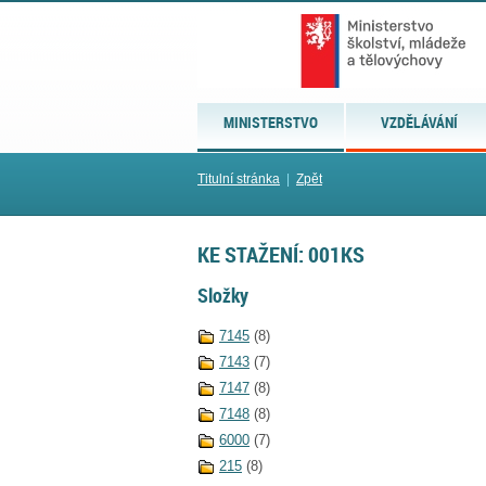
MINISTERSTVO
VZDĚLÁVÁNÍ
Titulní stránka
|
Zpět
KE STAŽENÍ: 001KS
Složky
7145
(8)
7143
(7)
7147
(8)
7148
(8)
6000
(7)
215
(8)