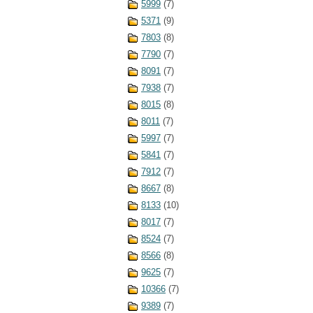
5999
(7)
5371
(9)
7803
(8)
7790
(7)
8091
(7)
7938
(7)
8015
(8)
8011
(7)
5997
(7)
5841
(7)
7912
(7)
8667
(8)
8133
(10)
8017
(7)
8524
(7)
8566
(8)
9625
(7)
10366
(7)
9389
(7)