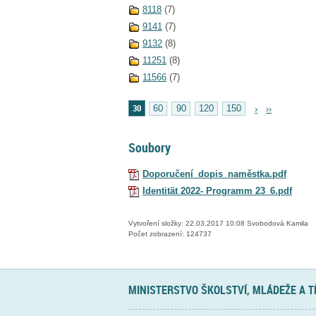
8118
(7)
9141
(7)
9132
(8)
11251
(8)
11566
(7)
30
60
90
120
150
›
››
Soubory
Doporučení_dopis_naměstka.pdf
Identität 2022- Programm 23_6.pdf
Vytvoření složky: 22.03.2017 10:08 Svobodová Kamila
Počet zobrazení: 124737
MINISTERSTVO ŠKOLSTVÍ, MLÁDEŽE A 