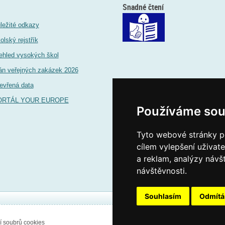
Snadné čtení
ležité odkazy
olský rejstřík
ehled vysokých škol
án veřejných zakázek 2026
evřená data
ORTÁL YOUR EUROPE
Používáme sou
Tyto webové stránky po
cílem vylepšení uživat
a reklam, analýzy návš
návštěvnosti.
Souhlasím
Odmít
í soubrů cookies