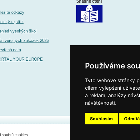
Snadné čtení
ležité odkazy
olský rejstřík
ehled vysokých škol
án veřejných zakázek 2026
evřená data
ORTÁL YOUR EUROPE
Používáme sou
Tyto webové stránky po
cílem vylepšení uživat
a reklam, analýzy návš
návštěvnosti.
Souhlasím
Odmít
í soubrů cookies