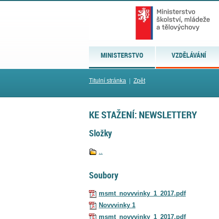
MINISTERSTVO
VZDĚLÁVÁNÍ
Titulní stránka
|
Zpět
KE STAŽENÍ: NEWSLETTERY
Složky
..
Soubory
msmt_novvvinky_1_2017.pdf
Novvvinky 1
msmt_novvvinky_1_2017.pdf