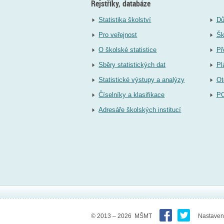
Rejstříky, databáze
Statistika školství
Dů
Pro veřejnost
Šk
O školské statistice
Př
Sběry statistických dat
Pl
Statistické výstupy a analýzy
Ot
Číselníky a klasifikace
P
Adresáře školských institucí
© 2013 – 2026 MŠMT
Nastaven