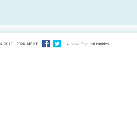
© 2013 – 2026 MŠMT
Nastavení soubrů cookies