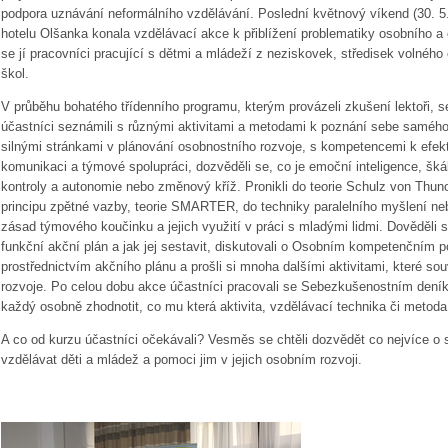
podpora uznávání neformálního vzdělávání. Poslední květnový víkend (30. 5
hotelu Olšanka konala vzdělávací akce k přiblížení problematiky osobního a 
se jí pracovníci pracující s dětmi a mládeží z neziskovek, středisek volnéh
škol.
V průběhu bohatého třídenního programu, kterým provázeli zkušení lektoři, s
účastníci seznámili s různými aktivitami a metodami k poznání sebe samého
silnými stránkami v plánování osobnostního rozvoje, s kompetencemi k efekt
komunikaci a týmové spolupráci, dozvěděli se, co je emoční inteligence, šká
kontroly a autonomie nebo změnový kříž. Pronikli do teorie Schulz von Thun
principu zpětné vazby, teorie SMARTER, do techniky paralelního myšlení ne
zásad týmového koučinku a jejich využití v práci s mladými lidmi. Dověděli s
funkční akční plán a jak jej sestavit, diskutovali o Osobním kompetenčním por
prostřednictvím akčního plánu a prošli si mnoha dalšími aktivitami, které so
rozvoje. Po celou dobu akce účastníci pracovali se Sebezkušenostním deník
každý osobně zhodnotit, co mu která aktivita, vzdělávací technika či metoda 
A co od kurzu účastníci očekávali? Vesměs se chtěli dozvědět co nejvíce o 
vzdělávat děti a mládež a pomoci jim v jejich osobním rozvoji.