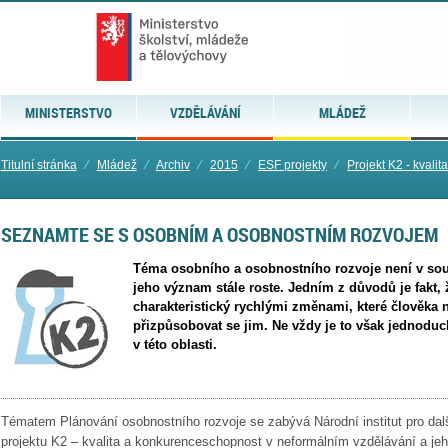
MINISTERSTVO
VZDĚLÁVÁNÍ
MLÁDEŽ
Titulní stránka
⁄
Mládež
⁄
Archiv
⁄
2015
⁄
ESF projekty
⁄
Projekt K2 - kvali
SEZNAMTE SE S OSOBNÍM A OSOBNOSTNÍM ROZVOJEM
Téma osobního a osobnostního rozvoje není v sou
jeho význam stále roste. Jedním z důvodů je fakt, 
charakteristický rychlými změnami, které člověka n
přizpůsobovat se jim. Ne vždy je to však jednoduch
v této oblasti.
Tématem Plánování osobnostního rozvoje se zabývá Národní institut pro dalš
projektu K2 – kvalita a konkurenceschopnost v neformálním vzdělávání a jeh