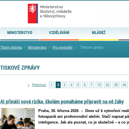
MINISTERSTVO
VZDĚLÁVÁNÍ
MLÁDEŽ
Titulní stránka
⁄
Ministerstvo
⁄
Pro novináře
⁄
Tiskové zprávy
TISKOVÉ ZPRÁVY
‹‹
Předchozí
1
2
3
4
5
6
7
10
20
30
40
AI přináší nová rizika, školám pomáháme připravit na ně žáky
Praha, 30. března 2026 – Dnes už k vytvoření real
fotoaparát ani profesionální ateliér. Stačí napsat p
inteligence. Jak ale poznat, co je skutečné – a co j