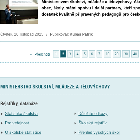
Ministerstvem školství, mládeže a tělovýchovy. A
obec, školy, státní správu i další partnery, kteří spo
dostatek kvalitně připravených pedagogů pro české
Čtvrtek, 20. listopad 2025 / Publikoval:
Kubas Patrik
‹‹
Předchozí
1
2
3
4
5
6
7
10
20
30
40
MINISTERSTVO ŠKOLSTVÍ, MLÁDEŽE A TĚLOVÝCHOVY
Rejstříky, databáze
Statistika školství
Důležité odkazy
Pro veřejnost
Školský rejstřík
O školské statistice
Přehled vysokých škol