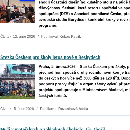
shodli účastníci dnešního kulatého stolu na půdě M
tělovýchovy. Setkání, které resort uspořádal ve s
spolupráce (DZS) a Asociací podnikavé Česko, před
evropské studie Eurydice i konkrétní kroky v revi
programů.
Čtvrtek, 12. únor 2026 / Publikoval:
Kubas Patrik
Stezka Českem pro školy letos nově v Beskydech
Praha, 5. února.2026 – Stezka Českem pro školy, př
přechod hor, spouští druhý ročník; novinkou je tr
do českých hor více než 3000 dětí ze 120 tříd. Dop
podporu pro vyučující a organizátory výletů připr
projektu spolupracuje s Ministerstvem školství, 
českých turistů.
Čtvrtek, 5. únor 2026 / Publikoval:
Řezaninová Adéla
Muži v mateřských a základních školách: Jiří Zbořil