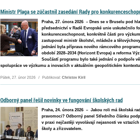
Ministr Plaga se zúčastnil zasedání Rady pro konkurenceschop
Praha, 27. února 2026 – Dnes se v Bruselu pod hl
předsednictví v Radě Evropské unie uskutečnilo f
konkurenceschopnost, konkrétně části pro výzku
zastupoval ministr školství, mládeže a tělovýchov
jednání byla příprava nového rámcového program
období 2028–2034 (Horizont Evropa) a reforma Výz
Součástí programu bylo také jednání o podpoře v
spolupráce ve výzkumu a inovacích v aktuálním geopolitickém kontextu
Pátek, 27. únor 2026 / Publikoval:
Christov Kiril
Odborný panel řešil novinky ve fungování školských rad
Praha, 24. února 2026 –⁠⁠⁠⁠⁠⁠ Jakou roli má školská ra
pravomoci? Odborný panel Středního článku podpor
v praxi nejčastěji vyvolávají nejasnosti ve vztazí
školy a zřizovatelem.