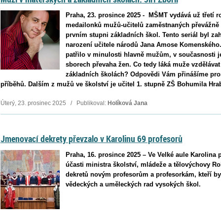
Praha, 23. prosince 2025 - MŠMT vydává už třetí r
medailonků mužů-učitelů zaměstnaných převážně 
prvním stupni základních škol. Tento seriál byl zah
narození učitele národů Jana Amose Komenského. A
patřilo v minulosti hlavně mužům, v současnosti j
sborech převaha žen. Co tedy láká muže vzdělávat
základních školách? Odpovědi Vám přinášíme pro
příběhů. Dalším z mužů ve školství je učitel 1. stupně ZŠ Bohumila Hraba
Úterý, 23. prosinec 2025 / Publikoval:
Holíková Jana
Jmenovací dekrety převzalo v Karolinu 69 profesorů
Praha, 16. prosince 2025 – Ve Velké aule Karolina 
účasti ministra školství, mládeže a tělovýchovy R
dekretů novým profesorům a profesorkám, kteří by
vědeckých a uměleckých rad vysokých škol.