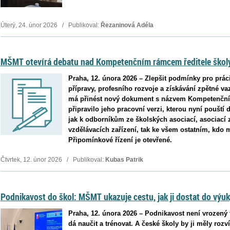
Úterý, 24. únor 2026 / Publikoval:
Řezaninová Adéla
MŠMT otevírá debatu nad Kompetenčním rámcem ředitele škol
Praha, 12. února 2026 – Zlepšit podmínky pro práci 
přípravy, profesního rozvoje a získávání zpětné va
má přinést nový dokument s názvem Kompetenční 
připravilo jeho pracovní verzi, kterou nyní pouští
jak k odborníkům ze školských asociací, asociací 
vzdělávacích zařízení, tak ke všem ostatním, kdo 
Připomínkové řízení je otevřené.
Čtvrtek, 12. únor 2026 / Publikoval:
Kubas Patrik
Podnikavost do škol: MŠMT ukazuje cestu, jak ji dostat do výu
Praha, 12. února 2026 – Podnikavost není vrozený t
dá naučit a trénovat. A české školy by ji měly rozv