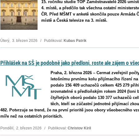
15. ročníku studie TOP Zaměstnavatelé 2026 umísti
4. místě, a předčilo tak všechna ostatní ministerstv
ČR. Před MŠMT v anketě skončila pouze Armáda ČR 
místě a Česká televize na 3. místě.
Úterý, 3. březen 2026 / Publikoval:
Kubas Patrik
Přihlášek na SŠ je podobně jako předloni, roste ale zájem o vš
Praha, 2. března 2026 – Cermat zveřejnil počt
letošnímu prvnímu kolu přijímacího řízení na
podalo 156 409 uchazečů celkem 425 279 přihl
srovnatelné s předloňským rokem 2024 (loni b
čtyřletých oborů podalo 130 377 uchazečů cel
těch, kteří se zúčastní jednotné přijímací zkou
482. Potvrzuje se trend, že na první prioritě jsou obory všeobecného vz
míře než na ostatních prioritách.
Pondělí, 2. březen 2026 / Publikoval:
Christov Kiril