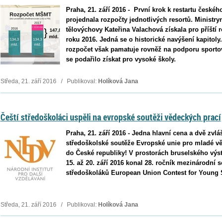
Praha, 21. září 2016 - První krok k restartu českéh
projednala rozpočty jednotlivých resortů. Ministry
tělovýchovy Kateřina Valachová získala pro příští r
roku 2016. Jedná se o historické navýšení kapitoly.
rozpočet však pamatuje rovněž na podporu sportov
se podařilo získat pro vysoké školy.
Středa, 21. září 2016 / Publikoval:
Holíková Jana
Čeští středoškoláci uspěli na evropské soutěži vědeckých prací
Praha, 21. září 2016 - Jedna hlavní cena a dvě zvlá
středoškolské soutěže Evropské unie pro mladé vě
do České republiky! V prostorách bruselského výst
15. až 20. září 2016 konal 28. ročník mezinárodní 
středoškoláků European Union Contest for Young S
Středa, 21. září 2016 / Publikoval:
Holíková Jana