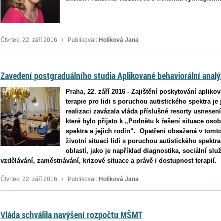
Čtvrtek, 22. září 2016 / Publikoval:
Holíková Jana
Zavedení postgraduálního studia Aplikované behaviorální analý
Praha, 22. září 2016 - Zajištění poskytování apliko
terapie pro lidi s poruchou autistického spektra je 
realizaci zavázala vláda příslušné resorty usnesen
které bylo přijato k „Podnětu k řešení situace oso
spektra a jejich rodin“. Opatření obsažená v tomto 
životní situaci lidí s poruchou autistického spektra 
oblastí, jako je například diagnostika, sociální sl
vzdělávání, zaměstnávání, krizové situace a právě i dostupnost terapií.
Čtvrtek, 22. září 2016 / Publikoval:
Holíková Jana
Vláda schválila navýšení rozpočtu MŠMT