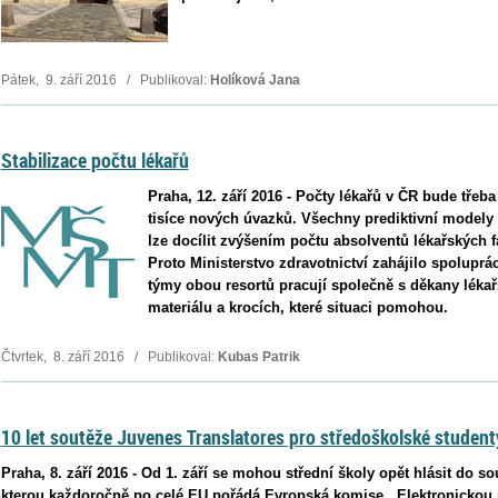
Pátek, 9. září 2016 / Publikoval:
Holíková Jana
Stabilizace počtu lékařů
Praha, 12. září 2016 - Počty lékařů v ČR bude třeba
tisíce nových úvazků. Všechny prediktivní modely t
lze docílit zvýšením počtu absolventů lékařských f
Proto Ministerstvo zdravotnictví zahájilo spoluprác
týmy obou resortů pracují společně s děkany lékař
materiálu a krocích, které situaci pomohou.
Čtvrtek, 8. září 2016 / Publikoval:
Kubas Patrik
10 let soutěže Juvenes Translatores pro středoškolské student
Praha, 8. září 2016 - Od 1. září se mohou střední školy opět hlásit do s
kterou každoročně po celé EU pořádá Evropská komise. Elektronickou p