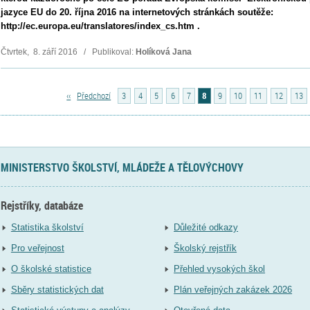
jazyce EU do 20. října 2016 na internetových stránkách soutěže:
http://ec.europa.eu/translatores/index_cs.htm .
Čtvrtek, 8. září 2016 / Publikoval:
Holíková Jana
‹‹
Předchozí
3
4
5
6
7
8
9
10
11
12
13
MINISTERSTVO ŠKOLSTVÍ, MLÁDEŽE A TĚLOVÝCHOVY
Rejstříky, databáze
Statistika školství
Důležité odkazy
Pro veřejnost
Školský rejstřík
O školské statistice
Přehled vysokých škol
Sběry statistických dat
Plán veřejných zakázek 2026