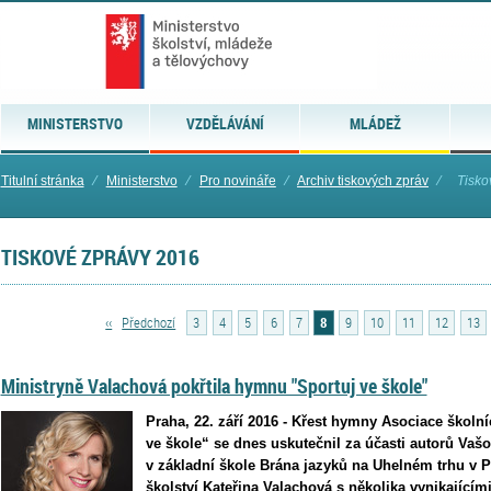
MINISTERSTVO
VZDĚLÁVÁNÍ
MLÁDEŽ
Titulní stránka
⁄
Ministerstvo
⁄
Pro novináře
⁄
Archiv tiskových zpráv
⁄
Tisko
TISKOVÉ ZPRÁVY 2016
‹‹
Předchozí
3
4
5
6
7
8
9
10
11
12
13
Ministryně Valachová pokřtila hymnu "Sportuj ve škole"
Praha, 22. září 2016 - Křest hymny Asociace školn
ve škole“ se dnes uskutečnil za účasti autorů Vaš
v základní škole Brána jazyků na Uhelném trhu v Pr
školství Kateřina Valachová s několika vynikajícími