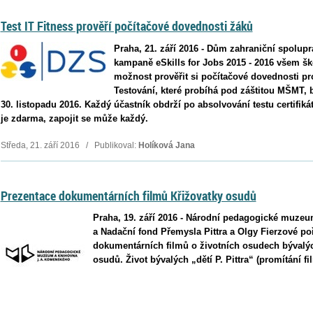
Test IT Fitness prověří počítačové dovednosti žáků
Praha, 21. září 2016 - Dům zahraniční spolupr
kampaně eSkills for Jobs 2015 - 2016 všem ško
možnost prověřit si počítačové dovednosti pro
Testování, které probíhá pod záštitou MŠMT, b
30. listopadu 2016. Každý účastník obdrží po absolvování testu certifiká
je zdarma, zapojit se může každý.
Středa, 21. září 2016 / Publikoval:
Holíková Jana
Prezentace dokumentárních filmů Křižovatky osudů
Praha, 19. září 2016 - Národní pedagogické muze
a Nadační fond Přemysla Pittra a Olgy Fierzové poř
dokumentárních filmů o životních osudech bývalých
osudů. Život bývalých „dětí P. Pittra“ (promítání 