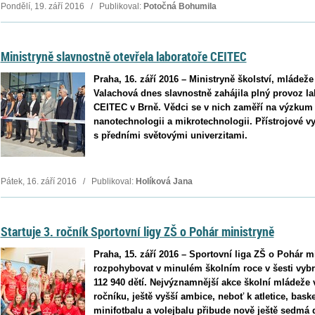
Pondělí, 19. září 2016 / Publikoval:
Potočná Bohumila
Ministryně slavnostně otevřela laboratoře CEITEC
Praha, 16. září 2016 – Ministryně školství, mládež
Valachová dnes slavnostně zahájila plný provoz la
CEITEC v Brně. Vědci se v nich zaměří na výzkum 
nanotechnologii a mikrotechnologii. Přístrojové vy
s předními světovými univerzitami.
Pátek, 16. září 2016 / Publikoval:
Holíková Jana
Startuje 3. ročník Sportovní ligy ZŠ o Pohár ministryně
Praha, 15. září 2016 – Sportovní liga ZŠ o Pohár m
rozpohybovat v minulém školním roce v šesti vyb
112 940 dětí. Nejvýznamnější akce školní mládeže 
ročníku, ještě vyšší ambice, neboť k atletice, bask
minifotbalu a volejbalu přibude nově ještě sedmá 