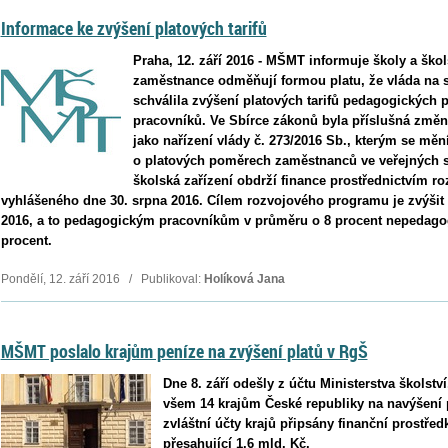
Informace ke zvýšení platových tarifů
Praha, 12. září 2016 - MŠMT informuje školy a škol
zaměstnance odměňují formou platu, že vláda na 
schválila zvýšení platových tarifů pedagogických
pracovníků. Ve Sbírce zákonů byla příslušná změn
jako nařízení vlády č. 273/2016 Sb., kterým se mění
o platových poměrech zaměstnanců ve veřejných s
školská zařízení obdrží finance prostřednictvím 
vyhlášeného dne 30. srpna 2016. Cílem rozvojového programu je zvýšit
2016, a to pedagogickým pracovníkům v průměru o 8 procent nepedago
procent.
Pondělí, 12. září 2016 / Publikoval:
Holíková Jana
MŠMT poslalo krajům peníze na zvýšení platů v RgŠ
Dne 8. září odešly z účtu Ministerstva školstv
všem 14 krajům České republiky na navýšení 
zvláštní účty krajů připsány finanční prostředk
přesahující 1,6 mld. Kč.