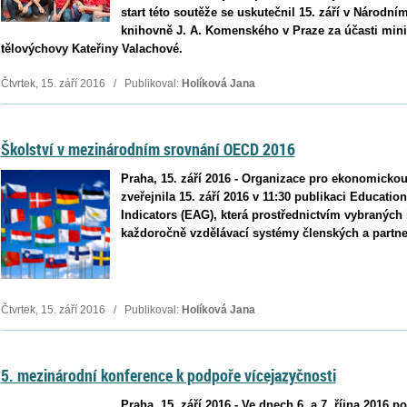
start této soutěže se uskutečnil 15. září v Náro
knihovně J. A. Komenského v Praze za účasti mini
tělovýchovy Kateřiny Valachové.
Čtvrtek, 15. září 2016 / Publikoval:
Holíková Jana
Školství v mezinárodním srovnání OECD 2016
Praha, 15. září 2016 - Organizace pro ekonomicko
zveřejnila 15. září 2016 v 11:30 publikaci Educati
Indicators (EAG), která prostřednictvím vybraných
každoročně vzdělávací systémy členských a part
Čtvrtek, 15. září 2016 / Publikoval:
Holíková Jana
5. mezinárodní konference k podpoře vícejazyčnosti
Praha, 15. září 2016 - Ve dnech 6. a 7. října 2016 