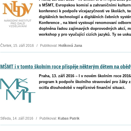
s MŠMT, Evropskou komisí a zahraničními kulturní
konferenci k podpoře vícejazyčnosti ve školách, t
digitálních technologií a digitálních čebních systé
Konference , na které vystoupí renomovaní odborníc
doplněna řadou zajímavých doprovodných akcí, m
workshop y pro vyučující cizích jazyků. Ty se uskut
Čtvrtek, 15. září 2016 / Publikoval:
Holíková Jana
MŠMT i v tomto školním roce přispěje některým dětem na oběd
Praha, 13. září 2016 – I v novém školním roce 201
program k podpoře školního stravování pro žáky zá
ocitla dlouhodobě v nepříznivé finanční situaci.
Středa, 14. září 2016 / Publikoval:
Kubas Patrik