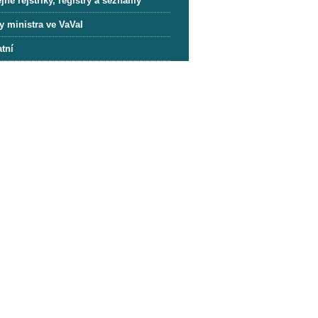
jné rejstříky, registry a seznamy
y ministra ve VaVaI
tní