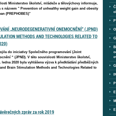
losti Ministerstvo školství, mládeže a tělovýchovy informuje,
Č
a s názvem " Prevention of unhealthy weight gain and obesity
o
espan (PREPHOBES)"
P
VÁNÍ „NEURODEGENERATIVNÍ ONEMOCNĚNÍ“ (JPND)
O
MULATION METHODS AND TECHNOLOGIES RELATED TO
G
020)
B
ojila do iniciativy Společného programování (Joint
o
o
ění “ (JPND). V této souvislosti Ministerstvo školství,
. ledna 2020 byla vyhlášena výzva k předkládání předběžných
G
and Brain Stimulation Methods and Technologies Related to
I
P
E
M
E
ávěrečných zpráv za rok 2019