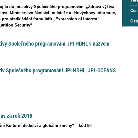
Veře
pojila do iniciativy Společného programování „Zdravá výživa
Cen
losti Ministerstvo školství, mládeže a tělovýchovy informuje,
 pro předkládání formulářů „Expression of Interest“
Osta
rition Security“.
ciativy Společného programování JPI HDHL s názvem
ciativ Společného programování JPI HDHL, JPI-OCEANS
áv za rok 2018
ání Kulturní dědictví a globální změny“ – kód 8F