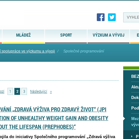
MLÁDEŽ
SPORT
VÝZKUM A VÝVOJ
E
 spolupráce ve výzkumu a vývoji
⁄
Společné programování
BE
Aktu
ozí
1
2
3
Následující
››
Dok
ÁNÍ „ZDRAVÁ VÝŽIVA PRO ZDRAVÝ ŽIVOT“ (JPI
Pod
TION OF UNHEALTHY WEIGHT GAIN AND OBESITY
Mez
vývo
UT THE LIFESPAN (PREPHOBES)“
pojila do iniciativy Společného programování „Zdravá výživa
P