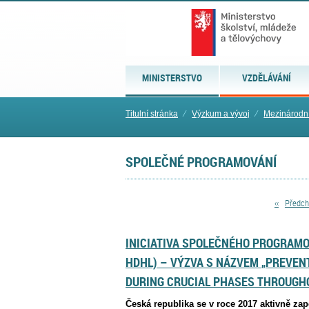
MINISTERSTVO
VZDĚLÁVÁNÍ
Titulní stránka
⁄
Výzkum a vývoj
⁄
Mezinárodní
SPOLEČNÉ PROGRAMOVÁNÍ
‹‹
Předch
INICIATIVA SPOLEČNÉHO PROGRAMOV
HDHL) – VÝZVA S NÁZVEM „PREVEN
DURING CRUCIAL PHASES THROUGHO
Česká republika se v roce 2017 aktivně za