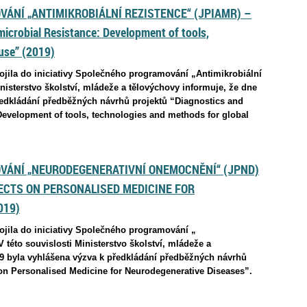
ÁNÍ „ANTIMIKROBIÁLNÍ REZISTENCE“ (JPIAMR) –
microbial Resistance: Development of tools,
use” (2019)
pojila do iniciativy Společného programování „Antimikrobiální
inisterstvo školství, mládeže a tělovýchovy informuje, že dne
ředkládání předběžných návrhů projektů “Diagnostics and
 Development of tools, technologies and methods for global
VÁNÍ „NEURODEGENERATIVNÍ ONEMOCNĚNÍ“ (JPND)
ECTS ON PERSONALISED MEDICINE FOR
019)
pojila do iniciativy Společného programování „
této souvislosti Ministerstvo školství, mládeže a
19 byla vyhlášena výzva k předkládání předběžných návrhů
s on Personalised Medicine for Neurodegenerative Diseases”.