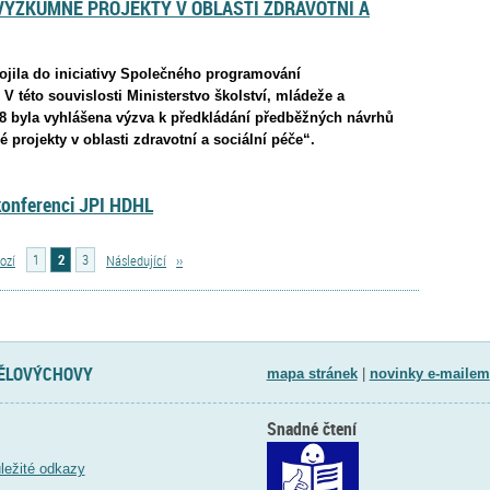
VÝZKUMNÉ PROJEKTY V OBLASTI ZDRAVOTNÍ A
pojila do iniciativy Společného programování
 této souvislosti Ministerstvo školství, mládeže a
18 byla vyhlášena výzva k předkládání předběžných návrhů
 projekty v oblasti zdravotní a sociální péče“.
konferenci JPI HDHL
ozí
1
2
3
Následující
››
TĚLOVÝCHOVY
mapa stránek
|
novinky e-mailem
Snadné čtení
ležité odkazy