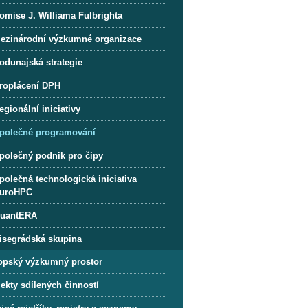
omise J. Williama Fulbrighta
ezinárodní výzkumné organizace
odunajská strategie
roplácení DPH
egionální iniciativy
polečné programování
polečný podnik pro čipy
polečná technologická iniciativa
uroHPC
uantERA
isegrádská skupina
opský výzkumný prostor
ekty sdílených činností