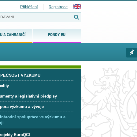
Přihlášení
Registrace
U A ZAHRANIČÍ
FONDY EU
ZPEČNOST VÝZKUMU
ality
umenty a legislativní předpisy
pora výzkumu a vývoje
inárodní spolupráce ve výzkumu a
ji
rojekty EuroQCI