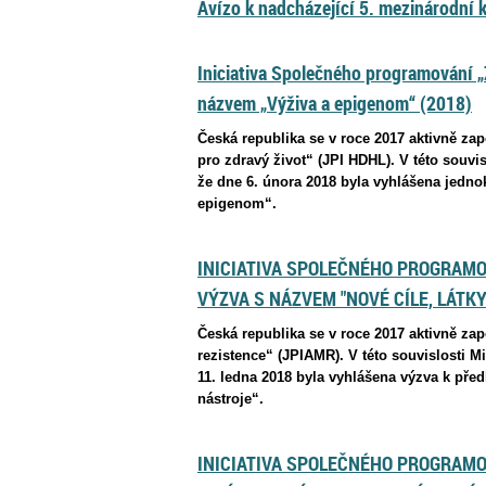
Avízo k nadcházející 5. mezinárodní 
Iniciativa Společného programování „
názvem „Výživa a epigenom“ (2018)
Česká republika se v roce 2017 aktivně za
pro zdravý život“ (JPI HDHL). V této souvis
že dne 6. února 2018 byla vyhlášena jedno
epigenom“.
INICIATIVA SPOLEČNÉHO PROGRAMOV
VÝZVA S NÁZVEM "NOVÉ CÍLE, LÁTKY
Česká republika se v roce 2017 aktivně za
rezistence“ (JPIAMR). V této souvislosti M
11. ledna 2018 byla vyhlášena výzva k před
nástroje“.
INICIATIVA SPOLEČNÉHO PROGRAMO