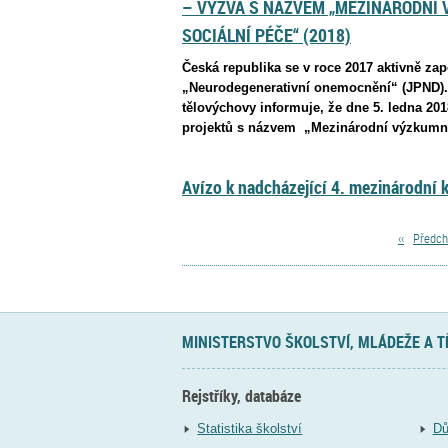
– VÝZVA S NÁZVEM „MEZINÁRODNÍ 
SOCIÁLNÍ PÉČE“ (2018)
Česká republika se v roce 2017 aktivně za
„Neurodegenerativní onemocnění“ (JPND). V
tělovýchovy informuje, že dne 5. ledna 20
projektů s názvem „Mezinárodní výzkumné
Avízo k nadcházející 4. mezinárodní 
‹‹
Předch
MINISTERSTVO ŠKOLSTVÍ, MLÁDEŽE A 
Rejstříky, databáze
Statistika školství
Dů