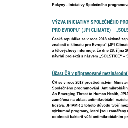
Pokyny - Iniciativy Společného programová
VÝZVA INICIATIVY SPOLEČNÉHO PR
PRO EVROPU“ (JPI CLIMATE) – „SOLS
Česká republika se v roce 2018 aktivně za
znalostí o klimatu pro Evropu“ (JPI Climate
a tělovýchovy informuje, že dne 28. října 
návrhů projektů s názvem „SOLSTICE“ – S
Účast ČR v připravované mezinárodní 
ČR se v roce 2017 prostřednictvím Minister
Společného programování Antimikrobiální 
An Emerging Threat to Human Health, JPIA
zaměřená na oblast antimikrobiální rezist
lidstva. JPIAMR z tohoto důvodu tvoří mez
výzkumné programy, které jsou zaměřeny na
odolnosti bakterií vůči antimikrobiálním 