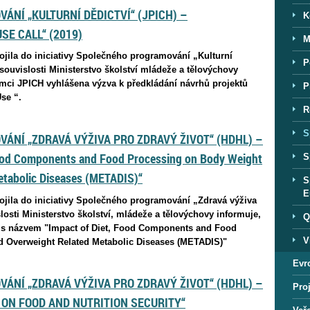
ÁNÍ „KULTURNÍ DĚDICTVÍ“ (JPICH) –
K
SE CALL“ (2019)
M
pojila do iniciativy Společného programování „Kulturní
P
 souvislosti Ministerstvo školství mládeže a tělovýchovy
rámci JPICH vyhlášena výzva k předkládání návrhů projektů
P
 Use “.
R
S
ÁNÍ „ZDRAVÁ VÝŽIVA PRO ZDRAVÝ ŽIVOT“ (HDHL) –
ood Components and Food Processing on Body Weight
S
etabolic Diseases (METADIS)“
S
E
pojila do iniciativy Společného programování „Zdravá výživa
losti Ministerstvo školství, mládeže a tělovýchovy informuje,
Q
a s názvem "Impact of Diet, Food Components and Food
V
d Overweight Related Metabolic Diseases (METADIS)"
Evr
ÁNÍ „ZDRAVÁ VÝŽIVA PRO ZDRAVÝ ŽIVOT“ (HDHL) –
Proj
ON FOOD AND NUTRITION SECURITY“