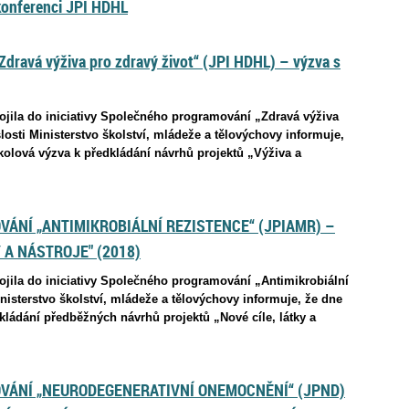
konferenci JPI HDHL
Zdravá výživa pro zdravý život“ (JPI HDHL) – výzva s
pojila do iniciativy Společného programování „Zdravá výživa
losti Ministerstvo školství, mládeže a tělovýchovy informuje,
kolová výzva k předkládání návrhů projektů „Výživa a
ÁNÍ „ANTIMIKROBIÁLNÍ REZISTENCE“ (JPIAMR) –
 A NÁSTROJE" (2018)
pojila do iniciativy Společného programování „Antimikrobiální
inisterstvo školství, mládeže a tělovýchovy informuje, že dne
kládání předběžných návrhů projektů „Nové cíle, látky a
VÁNÍ „NEURODEGENERATIVNÍ ONEMOCNĚNÍ“ (JPND)