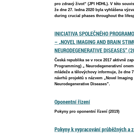
pro zdravý život“ (JPI HDHL). V této souvis
že dne 27. ledna 2020 byla vyhlášena výzv
during crucial phases throughout the lif
INICIATIVA SPOLEČNÉHO PROGRAMO
– „NOVEL IMAGING AND BRAIN STI
NEURODEGENERATIVE DISEASES” (2
Česká republika se v roce 2017 aktivně zap
Programming) „ Neurodegenerativní onemocn
mládeže a tělovýchovy informuje, že dne 7
návrhů projektů s názvem „Novel Imaging 
Neurodegenerative Diseases”.
Oponentní řízení
Pokyny pro oponentní řízení (2019)
Pokyny k vypracování průběžných a z