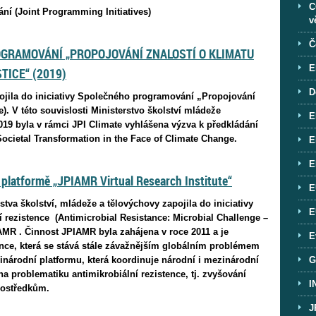
C
ní (Joint Programming Initiatives)
v
Č
OGRAMOVÁNÍ „PROPOJOVÁNÍ ZNALOSTÍ O KLIMATU
E
TICE“ (2019)
D
pojila do iniciativy Společného programování „Propojování
). V této souvislosti Ministerstvo školství mládeže
E
2019 byla v rámci JPI Climate vyhlášena výzva k předkládání
ocietal Transformation in the Face of Climate Change.
E
E
platformě „JPIAMR Virtual Research Institute“
E
stva školství, mládeže a tělovýchovy zapojila do iniciativy
E
rezistence (Antimicrobial Resistance: Microbial Challenge –
MR . Činnost JPIAMR byla zahájena v roce 2011 a je
E
ence, která se stává stále závažnějším globálním problémem
G
inárodní platformu, která koordinuje národní i mezinárodní
 problematiku antimikrobiální rezistence, tj. zvyšování
I
prostředkům.
J