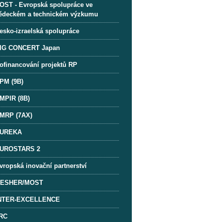
OST - Evropská spolupráce ve
ědeckém a technickém výzkumu
esko-izraelská spolupráce
IG CONCERT Japan
ofinancování projektů RP
PM (9B)
MPIR (8B)
MRP (7AX)
UREKA
UROSTARS 2
vropská inovační partnerství
ESHER/MOST
NTER-EXCELLENCE
RC