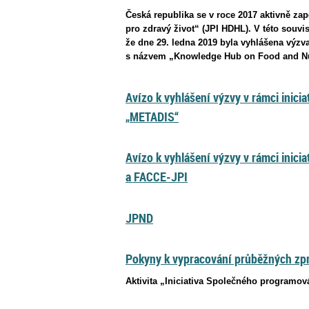
Česká republika se v roce 2017 aktivně za
pro zdravý život“ (JPI HDHL). V této souvis
že dne 29. ledna 2019 byla vyhlášena výzva
s názvem „Knowledge Hub on Food and Nut
Avízo k vyhlášení výzvy v rámci ini
„METADIS“
Avízo k vyhlášení výzvy v rámci ini
a FACCE-JPI
JPND
Pokyny k vypracování průběžných zpr
Aktivita „Iniciativa Společného programov