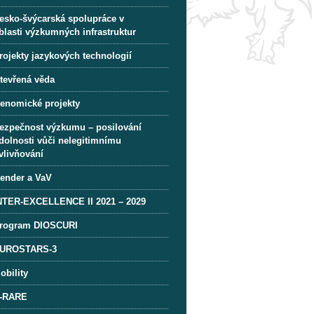
esko-švýcarská spolupráce v
blasti výzkumných infrastruktur
rojekty jazykových technologií
tevřená věda
enomické projekty
ezpečnost výzkumu – posilování
dolnosti vůči nelegitimnímu
vlivňování
ender a VaV
NTER-EXCELLENCE II 2021 – 2029
rogram DIOSCURI
UROSTARS-3
obility
-RARE