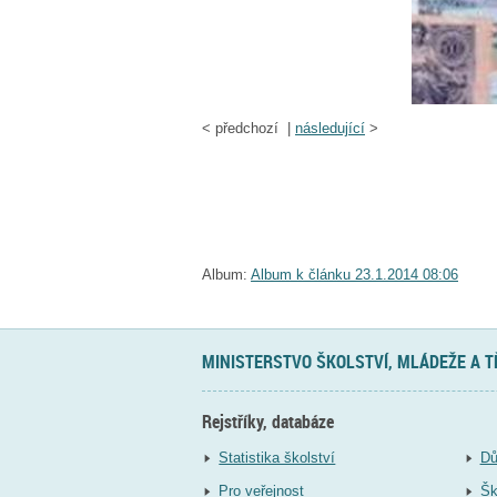
<
předchozí |
následující
>
Album:
Album k článku 23.1.2014 08:06
MINISTERSTVO ŠKOLSTVÍ, MLÁDEŽE A 
Rejstříky, databáze
Statistika školství
Dů
Pro veřejnost
Šk