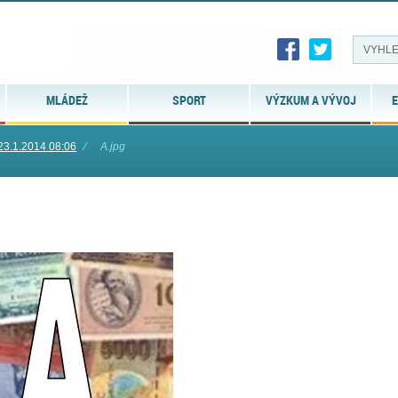
MLÁDEŽ
SPORT
VÝZKUM A VÝVOJ
E
23.1.2014 08:06
⁄
A.jpg