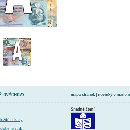
TĚLOVÝCHOVY
mapa stránek
|
novinky e-mailem
Snadné čtení
ležité odkazy
olský rejstřík