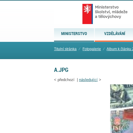
MINISTERSTVO
VZDĚLÁVÁNÍ
Titulní stránka
⁄
Fotogalerie
⁄
Album k článku 
A.JPG
<
předchozí |
následující
>