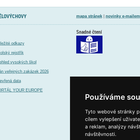
TĚLOVÝCHOVY
mapa stránek
|
novinky e-mailem
Snadné čtení
ležité odkazy
olský rejstřík
ehled vysokých škol
án veřejných zakázek 2026
evřená data
ORTÁL YOUR EUROPE
Používáme sou
Tyto webové stránky po
cílem vylepšení uživat
a reklam, analýzy návš
návštěvnosti.