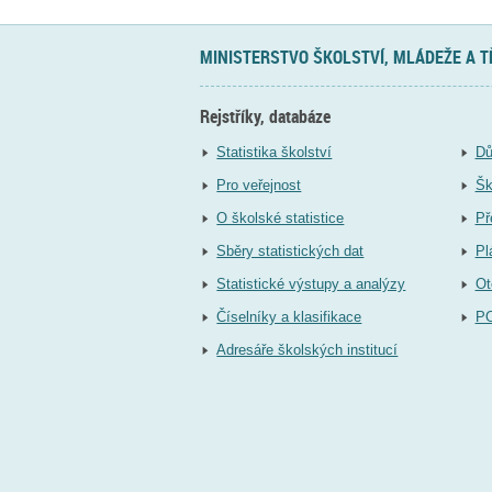
MINISTERSTVO ŠKOLSTVÍ, MLÁDEŽE A 
Rejstříky, databáze
Statistika školství
Dů
Pro veřejnost
Šk
O školské statistice
Př
Sběry statistických dat
Pl
Statistické výstupy a analýzy
Ot
Číselníky a klasifikace
P
Adresáře školských institucí