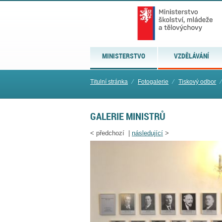
MINISTERSTVO
VZDĚLÁVÁNÍ
Titulní stránka
⁄
Fotogalerie
⁄
Tiskový odbor
⁄
GALERIE MINISTRŮ
<
předchozí |
následující
>