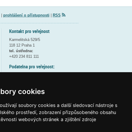
|
prohlášení o přístupnosti
|
RSS
Kontakt pro veřejnost
Karmelitská 529/5
118 12 Praha 1
tel. ústředna:
+420 234 811 111
Podatelna pro veřejnost:
pondělí a středa - 7:30-17:00
úterý a čtvrtek - 7:30-15:30
pátek - 7:30-14:00
bory cookies
8:30 - 9:30 - bezpečnostní přestávka
(více informací
ZDE
)
užívají soubory cookies a další sledovací nástroje s
elského prostředí, zobrazení přizpůsobeného obsahu
Elektronická podatelna:
těvnosti webových stránek a zjištění zdroje
posta@msmt
gov
cz
ID datové schránky:
vidaawt