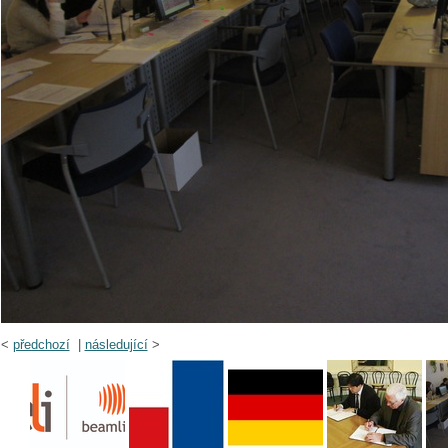
<
předchozí
|
následující
>