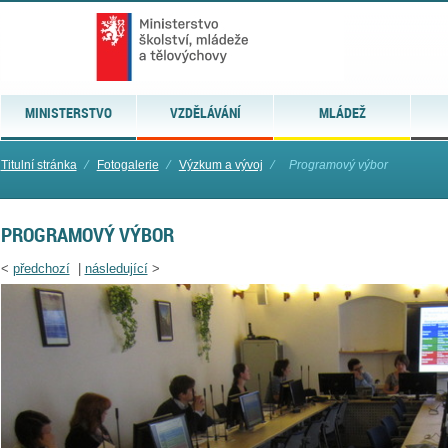
MINISTERSTVO
VZDĚLÁVÁNÍ
MLÁDEŽ
Titulní stránka
⁄
Fotogalerie
⁄
Výzkum a vývoj
⁄
Programový výbor
PROGRAMOVÝ VÝBOR
<
předchozí
|
následující
>