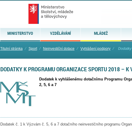
MINISTERSTVO
VZDĚLÁVÁNÍ
MLÁDEŽ
Titulní stránka
⁄
Sport
⁄
Neinvestiční dotace
⁄
Vyhlášení podpory
⁄
Dodatky 
DODATKY K PROGRAMU ORGANIZACE SPORTU 2018 – K VÝ
Dodatek k vyhlášenému dotačnímu Programu Orga
2, 5, 6 a 7
Dodatek č. 1 k Výzvám č. 5, 6 a 7 dotačního neinvestičního programu Organ