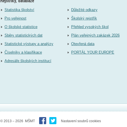
Rejstříky, databáze
Statistika školství
Důležité odkazy
Pro veřejnost
Školský rejstřík
O školské statistice
Přehled vysokých škol
Sběry statistických dat
Plán veřejných zakázek 2026
Statistické výstupy a analýzy
Otevřená data
Číselníky a klasifikace
PORTÁL YOUR EUROPE
Adresáře školských institucí
© 2013 – 2026 MŠMT
Nastavení soubrů cookies