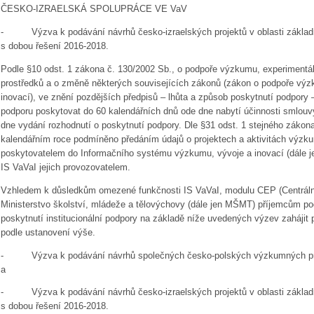
ČESKO-IZRAELSKÁ SPOLUPRÁCE VE VaV
- Výzva k podávání návrhů česko-izraelských projektů v oblasti zákla
s dobou řešení 2016-2018.
Podle §10 odst. 1 zákona č. 130/2002 Sb., o podpoře výzkumu, experimentál
prostředků a o změně některých souvisejících zákonů (zákon o podpoře výz
inovací), ve znění pozdějších předpisů – lhůta a způsob poskytnutí podpory –
podporu poskytovat do 60 kalendářních dnů ode dne nabytí účinnosti smlouv
dne vydání rozhodnutí o poskytnutí podpory. Dle §31 odst. 1 stejného zákon
kalendářním roce podmíněno předáním údajů o projektech a aktivitách výzku
poskytovatelem do Informačního systému výzkumu, vývoje a inovací (dále j
IS VaVaI jejich provozovatelem.
Vzhledem k důsledkům omezené funkčnosti IS VaVaI, modulu CEP (Centráln
Ministerstvo školství, mládeže a tělovýchovy (dále jen MŠMT) příjemcům po
poskytnutí institucionální podpory na základě níže uvedených výzev zahájit
podle ustanovení výše.
- Výzva k podávání návrhů společných česko-polských výzkumných proj
a
- Výzva k podávání návrhů česko-izraelských projektů v oblasti zákla
s dobou řešení 2016-2018.