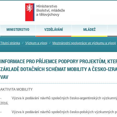
MINISTERSTVO
VZDĚLÁVÁNÍ
MLÁDEŽ
Titulní stránka
⁄
Výzkum a vývoj
⁄
Mezinárodní spolupráce ve výzkumu a vývoji
INFORMACE PRO PŘÍJEMCE PODPORY PROJEKTŮM, KTE
ZÁKLADĚ DOTAČNÍCH SCHÉMAT MOBILITY A ČESKO-IZR
VAV
AKTIVITA MOBILITY
- Výzva k podávání návrhů společných česko-argentinských výzkumných
2016,
- Výzva k podávání návrhů společných česko-polských výzkumných proj