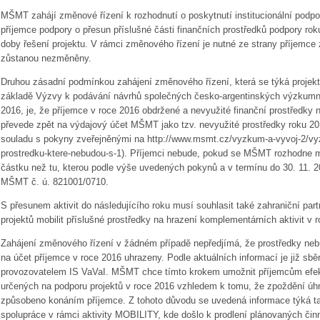
MŠMT zahájí změnové řízení k rozhodnutí o poskytnutí institucionální podp
příjemce podpory o přesun příslušné části finančních prostředků podpory rok
doby řešení projektu. V rámci změnového řízení je nutné ze strany příjemce za
zůstanou nezměněny.
Druhou zásadní podmínkou zahájení změnového řízení, která se týká proje
základě Výzvy k podávání návrhů společných česko-argentinských výzkumný
2016, je, že příjemce v roce 2016 obdržené a nevyužité finanční prostředky 
převede zpět na výdajový účet MŠMT jako tzv. nevyužité prostředky roku 201
souladu s pokyny zveřejněnými na
http://www.msmt.cz/vyzkum-a-vyvoj-2/vyz
prostredku-ktere-nebudou-s-1
). Příjemci nebude, pokud se MŠMT rozhodne m
částku než tu, kterou podle výše uvedených pokynů a v termínu do 30. 11. 
MŠMT č. ú. 821001/0710.
S přesunem aktivit do následujícího roku musí souhlasit také zahraniční part
projektů mobilit příslušné prostředky na hrazení komplementárních aktivit v 
Zahájení změnového řízení v žádném případě nepředjímá, že prostředky ne
na účet příjemce v roce 2016 uhrazeny. Podle aktuálních informací je již s
provozovatelem IS VaVaI. MŠMT chce tímto krokem umožnit příjemcům efekt
určených na podporu projektů v roce 2016 vzhledem k tomu, že zpoždění úh
způsobeno konáním příjemce. Z tohoto důvodu se uvedená informace týká ta
spolupráce v rámci aktivity MOBILITY, kde došlo k prodlení plánovaných činn