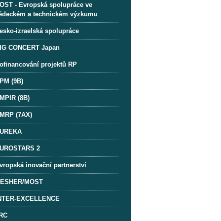
OST - Evropská spolupráce ve
ědeckém a technickém výzkumu
esko-izraelská spolupráce
IG CONCERT Japan
ofinancování projektů RP
PM (9B)
MPIR (8B)
MRP (7AX)
UREKA
UROSTARS 2
vropská inovační partnerství
ESHER/MOST
NTER-EXCELLENCE
RC