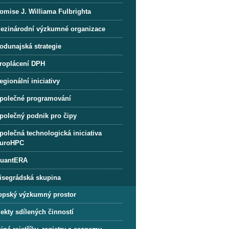
omise J. Williama Fulbrighta
ezinárodní výzkumné organizace
odunajská strategie
roplácení DPH
egionální iniciativy
polečné programování
polečný podnik pro čipy
polečná technologická iniciativa
uroHPC
uantERA
isegrádská skupina
opský výzkumný prostor
ekty sdílených činností