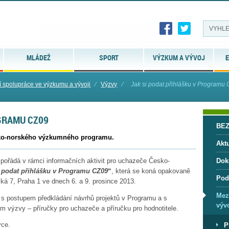
MLÁDEŽ
SPORT
VÝZKUM A VÝVOJ
E
 spolupráce ve výzkumu a vývoji
⁄
Výzvy
⁄
Jak si podat přihlášku v Programu
GRAMU CZ09
BE
sko-norského výzkumného programu.
Aktu
 pořádá v rámci informačních aktivit pro uchazeče Česko-
Dok
i podat přihlášku v Programu CZ09
“
, která se koná opakovaně
Pod
ká 7, Praha 1 ve dnech 6. a 9. prosince 2013.
Mez
s postupem předkládání návrhů projektů v Programu a s
vývo
 výzvy – příručky pro uchazeče a příručku pro hodnotitele.
yce.
P