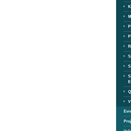
K
M
P
P
R
S
S
S
E
Q
V
Evr
Proj