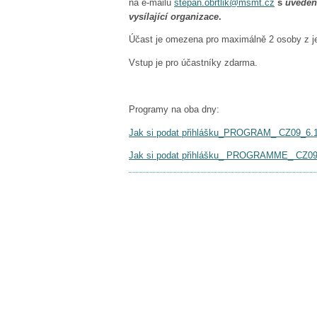
na e-mailu
stepan.obrtlik@msmt.cz
s
uveden
vysílající organizace
.
Účast je omezena pro maximálně 2 osoby z je
Vstup je pro účastníky zdarma.
Programy na oba dny:
Jak si podat přihlášku_PROGRAM_ CZ09_6.12.
Jak si podat přihlášku_ PROGRAMME_ CZ09_9