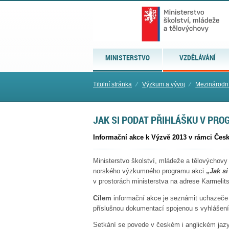
MINISTERSTVO
VZDĚLÁVÁNÍ
Titulní stránka
⁄
Výzkum a vývoj
⁄
Mezinárodní
JAK SI PODAT PŘIHLÁŠKU V PRO
Informační akce k Výzvě 2013 v rámci Če
Ministerstvo školství, mládeže a tělovýchovy
norského výzkumného programu akci
„
Jak s
v prostorách ministerstva na adrese Karmelits
Cílem
informační akce je seznámit uchazeče 
příslušnou dokumentací spojenou s vyhlášením
Setkání se povede v českém i anglickém jaz