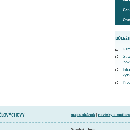
Veře
Cen
Osta
DŮLEŽI
Náro
Str
ino
Info
výz
Pro
TĚLOVÝCHOVY
mapa stránek
|
novinky e-mailem
Snadné čtení