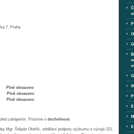
Č
o
P
ká 7, Praha
O
G
B
o
o
G
I
tek
Plně obsazeno
ělí
Plně obsazeno
P
Plně obsazeno
E
M
t před zahájením. Prosíme o
dochvilnost
.
E
soby Mgr. Štěpán Obrtlík, oddělení podpory výzkumu a vývoje 321,