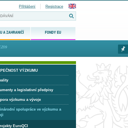
Přihlášení
Registrace
U A ZAHRANIČÍ
FONDY EU
 CZ09
ZPEČNOST VÝZKUMU
ality
umenty a legislativní předpisy
pora výzkumu a vývoje
inárodní spolupráce ve výzkumu a
ji
rojekty EuroQCI