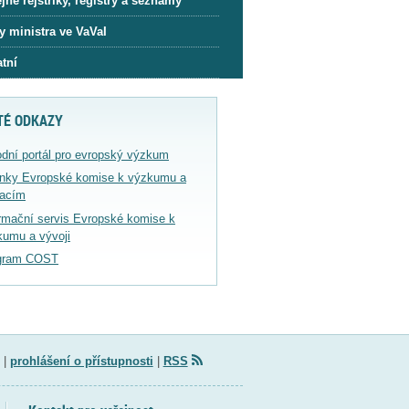
jné rejstříky, registry a seznamy
y ministra ve VaVaI
tní
TÉ ODKAZY
dní portál pro evropský výzkum
ánky Evropské komise k výzkumu a
vacím
rmační servis Evropské komise k
kumu a vývoji
gram COST
|
prohlášení o přístupnosti
|
RSS