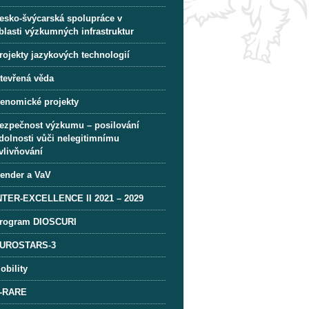
esko-švýcarská spolupráce v
blasti výzkumných infrastruktur
rojekty jazykových technologií
tevřená věda
enomické projekty
ezpečnost výzkumu – posilování
dolnosti vůči nelegitimnímu
vlivňování
ender a VaV
NTER-EXCELLENCE II 2021 – 2029
rogram DIOSCURI
UROSTARS-3
obility
-RARE