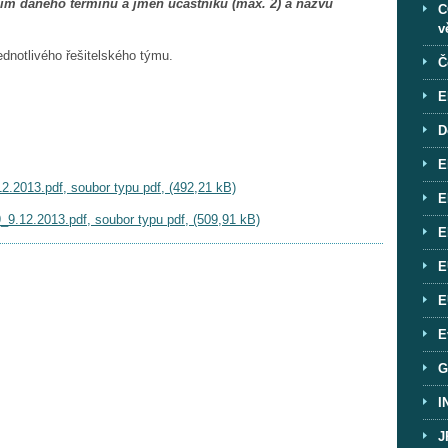
ím daného termínu a jmen účastníků (max. 2) a názvu
C
v
dnotlivého řešitelského týmu.
Č
E
D
E
2013.pdf, soubor typu pdf, (492,21 kB)
E
.12.2013.pdf, soubor typu pdf, (509,91 kB)
E
E
E
E
G
I
J