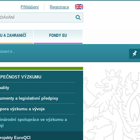
Přihlášení
Registrace
U A ZAHRANIČÍ
FONDY EU
teli k...
ZPEČNOST VÝZKUMU
ality
umenty a legislativní předpisy
pora výzkumu a vývoje
inárodní spolupráce ve výzkumu a
ji
rojekty EuroQCI