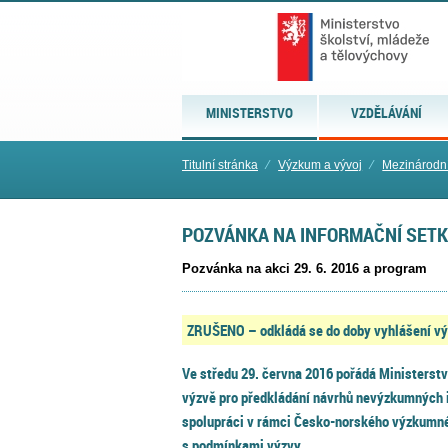
MINISTERSTVO
VZDĚLÁVÁNÍ
Titulní stránka
⁄
Výzkum a vývoj
⁄
Mezinárodní
POZVÁNKA NA INFORMAČNÍ SETKÁ
Pozvánka na akci 29. 6. 2016 a program
ZRUŠENO – odkládá se do doby vyhlášení výz
Ve
středu 29. června 2016
pořádá Ministerstv
výzvě pro předkládání návrhů nevýzkumných in
spolupráci v rámci Česko-norského výzkumn
s podmínkami výzvy.