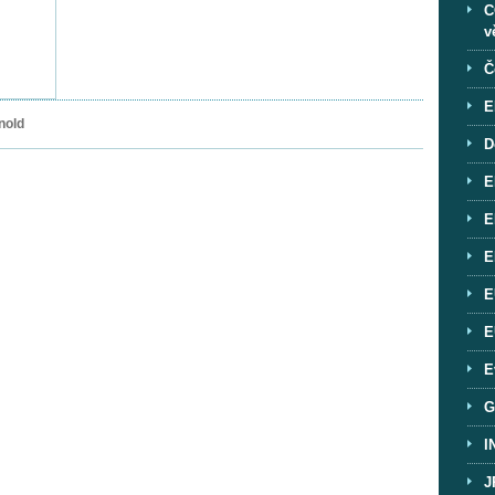
C
v
Č
E
nold
D
E
E
E
E
E
E
G
I
J