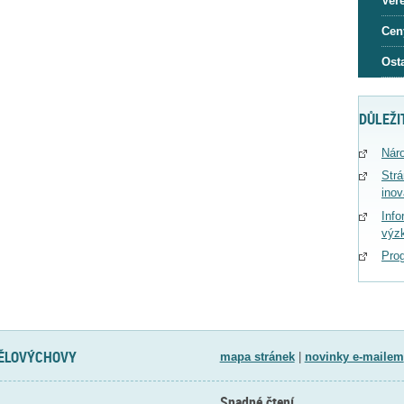
Veře
Cen
Osta
DŮLEŽI
Náro
Str
ino
Info
výz
Pro
TĚLOVÝCHOVY
mapa stránek
|
novinky e-mailem
Snadné čtení