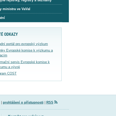
jné rejstříky, registry a seznamy
y ministra ve VaVaI
tní
TÉ ODKAZY
dní portál pro evropský výzkum
ánky Evropské komise k výzkumu a
vacím
rmační servis Evropské komise k
kumu a vývoji
gram COST
|
prohlášení o přístupnosti
|
RSS