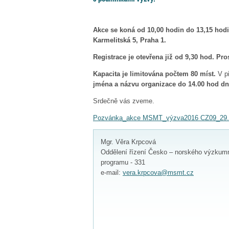
Akce se koná od 10,00 hodin do 13,15 hodi
Karmelitská 5, Praha 1.
Registrace je otevřena již od 9,30 hod. Pr
Kapacita je limitována počtem 80 míst.
V p
jména a názvu organizace do 14.00 hod dne
Srdečně vás zveme.
Pozvánka_akce MSMT_výzva2016 CZ09_29.6.
Mgr. Věra Krpcová
Oddělení řízení Česko – norského výzkum
programu - 331
e-mail:
vera.krpcova@msmt.cz