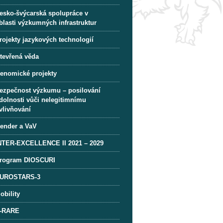
esko-švýcarská spolupráce v
blasti výzkumných infrastruktur
rojekty jazykových technologií
tevřená věda
enomické projekty
ezpečnost výzkumu – posilování
dolnosti vůči nelegitimnímu
vlivňování
ender a VaV
NTER-EXCELLENCE II 2021 – 2029
rogram DIOSCURI
UROSTARS-3
obility
-RARE