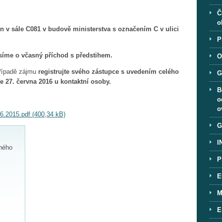
Č
o
n v sále C081 v budově ministerstva s označením C v ulici
P
osíme o včasný příchod s předstihem.
O
řípadě zájmu
registrujte svého zástupce s uvedením celého
G
 27. června 2016 u kontaktní osoby.
B
o
o
2015.pdf (400,34 kB)
G
I
ného
P
E
M
E