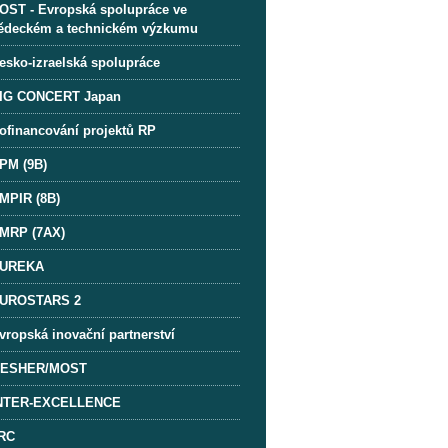
OST - Evropská spolupráce ve
ědeckém a technickém výzkumu
esko-izraelská spolupráce
IG CONCERT Japan
ofinancování projektů RP
PM (9B)
MPIR (8B)
MRP (7AX)
UREKA
UROSTARS 2
vropská inovační partnerství
ESHER/MOST
NTER-EXCELLENCE
RC