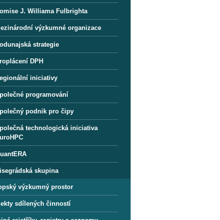
omise J. Williama Fulbrighta
ezinárodní výzkumné organizace
odunajská strategie
roplácení DPH
egionální iniciativy
polečné programování
polečný podnik pro čipy
polečná technologická iniciativa
uroHPC
uantERA
isegrádská skupina
opský výzkumný prostor
ekty sdílených činností