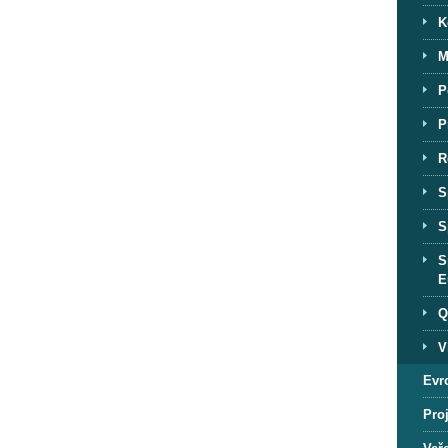
K
M
P
P
R
S
S
S
E
Q
V
Evr
Proj