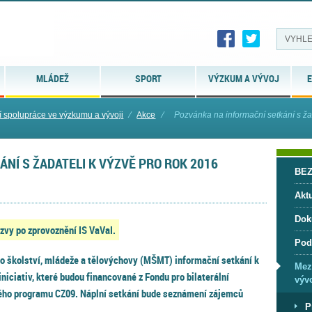
MLÁDEŽ
SPORT
VÝZKUM A VÝVOJ
E
 spolupráce ve výzkumu a vývoji
⁄
Akce
⁄
Pozvánka na informační setkání s žada
NÍ S ŽADATELI K VÝZVĚ PRO ROK 2016
BE
Aktu
Dok
vy po zprovoznění IS VaVaI.
Pod
o školství, mládeže a tělovýchovy (MŠMT) informační setkání k
Mez
iciativ, které budou financované z Fondu pro bilaterální
vývo
ého programu CZ09. Náplní setkání bude seznámení zájemců
P