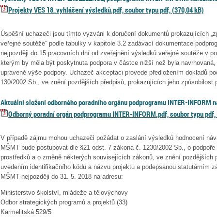
Projekty VES 18_vyhlášení výsledků.pdf, soubor typu pdf, (370,04 kB)
Úspěšní uchazeči jsou tímto vyzváni k doručení dokumentů prokazujících „z
veřejné soutěže“ podle tabulky v kapitole 3.2 zadávací dokumentace podp
nejpozději do 15 pracovních dní od zveřejnění výsledků veřejné soutěže v p
kterým by měla být poskytnuta podpora v částce nižší než byla navrhovaná, 
upravené výše podpory. Uchazeč akceptaci provede předložením dokladů pod
130/2002 Sb., ve znění pozdějších předpisů, prokazujících jeho způsobilost 
Aktuální složení odborného poradního orgánu podprogramu INTER-INFORM n
Odborný poradní orgán podprogramu INTER-INFORM.pdf, soubor typu pdf, 
V případě zájmu mohou uchazeči požádat o zaslání výsledků hodnocení náv
MŠMT bude postupovat dle §21 odst. 7 zákona č. 1230/2002 Sb., o podpoře
prostředků a o změně některých souvisejících zákonů, ve znění pozdějších 
uvedením identifikačního kódu a názvu projektu a podepsanou statutárním zá
MŠMT nejpozději do 31. 5. 2018 na adresu:
Ministerstvo školství, mládeže a tělovýchovy
Odbor strategických programů a projektů (33)
Karmelitská 529/5