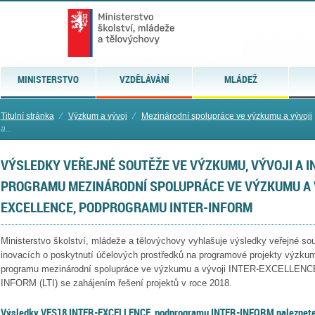
MINISTERSTVO
VZDĚLÁVÁNÍ
MLÁDEŽ
Titulní stránka
⁄
Výzkum a vývoj
⁄
Mezinárodní spolupráce ve výzkumu a vývoji
a...
VÝSLEDKY VEŘEJNÉ SOUTĚŽE VE VÝZKUMU, VÝVOJI A I
PROGRAMU MEZINÁRODNÍ SPOLUPRÁCE VE VÝZKUMU A V
EXCELLENCE, PODPROGRAMU INTER-INFORM
Ministerstvo školství, mládeže a tělovýchovy vyhlašuje výsledky veřejné so
inovacích o poskytnutí účelových prostředků na programové projekty výzkumu
programu mezinárodní spolupráce ve výzkumu a vývoji INTER-EXCELLENCE
INFORM (LTI) se zahájením řešení projektů v roce 2018.
Výsledky VES18 INTER-EXCELLENCE, podprogramu INTER-INFORM naleznete