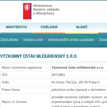
MINISTERSTVO
VZDĚLÁVÁNÍ
MLÁDEŽ
Titulní stránka
⁄
Výzkum a vývoj
⁄
Veřejné rejstříky, registry a seznamy
⁄
Sezna
VÝZKUMNÝ ÚSTAV MLÉKÁRENSKÝ S.R.O.
Název výzkumné organizace:
Výzkumný ústav mlékárenský s.r.o.
IČO:
26722861
Sídlo:
Ke Dvoru 791/12a, 160 00 Praha 6
Právní forma:
právnická osoba zapsaná v obchodním r
provádět nezávisle základní výzkum, 
Hlavní cíl činnosti:
experimentální vývoj a veřejně šířit výs
publikováním a transferem znalostí