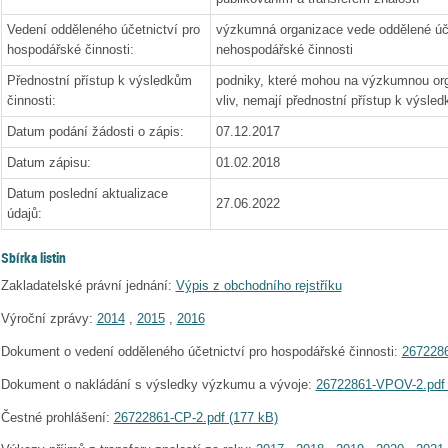
Vedení odděleného účetnictví pro
výzkumná organizace vede oddělené úče
hospodářské činnosti:
nehospodářské činnosti
Přednostní přístup k výsledkům
podniky, které mohou na výzkumnou orga
činnosti:
vliv, nemají přednostní přístup k výsled
Datum podání žádosti o zápis:
07.12.2017
Datum zápisu:
01.02.2018
Datum poslední aktualizace
27.06.2022
údajů:
Sbírka listin
Zakladatelské právní jednání:
Výpis z obchodního rejstříku
Výroční zprávy:
2014
,
2015
,
2016
Dokument o vedení odděleného účetnictví pro hospodářské činnosti:
2672286
Dokument o nakládání s výsledky výzkumu a vývoje:
26722861-VPOV-2.pdf 
Čestné prohlášení:
26722861-CP-2.pdf (177 kB)