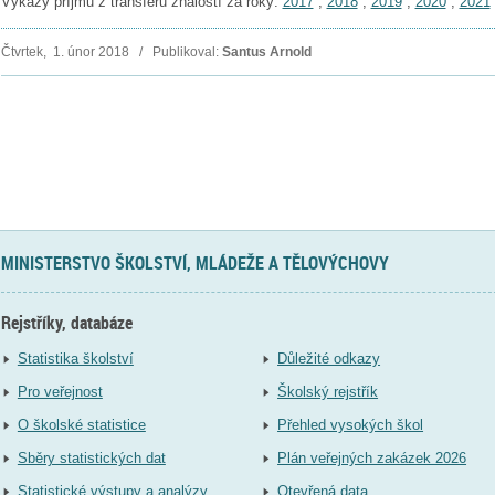
Výkazy příjmů z transferu znalostí za roky:
2017
,
2018
,
2019
,
2020
,
2021
Čtvrtek, 1. únor 2018 / Publikoval:
Santus Arnold
MINISTERSTVO ŠKOLSTVÍ, MLÁDEŽE A TĚLOVÝCHOVY
Rejstříky, databáze
Statistika školství
Důležité odkazy
Pro veřejnost
Školský rejstřík
O školské statistice
Přehled vysokých škol
Sběry statistických dat
Plán veřejných zakázek 2026
Statistické výstupy a analýzy
Otevřená data