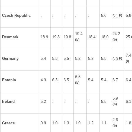
(i)
Czech Republic
:
:
:
:
:
5.6
5.8
5.1
19.4
24.2
Denmark
18.9
19.8
19.8
18.4
18.0
25.
(b)
(b)
7.4
(i)
Germany
5.4
5.3
5.5
5.2
5.2
5.8
6.0
(i)
6.5
Estonia
4.3
6.3
6.5
5.4
5.4
6.7
6.4
(b)
5.9
Ireland
5.2
:
:
:
:
5.5
6.1
(b)
2.6
Greece
0.9
1.0
1.3
1.0
1.2
1.1
1.8
(b)