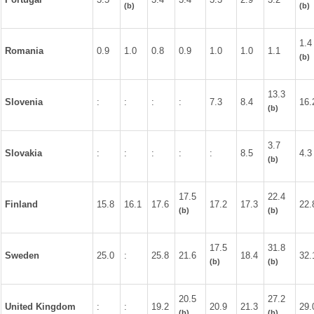
(b)
(b)
1.4
Romania
0.9
1.0
0.8
0.9
1.0
1.0
1.1
(b)
13.3
Slovenia
:
:
:
:
7.3
8.4
16.
(b)
3.7
Slovakia
:
:
:
:
:
8.5
4.3
(b)
17.5
22.4
Finland
15.8
16.1
17.6
17.2
17.3
22.
(b)
(b)
17.5
31.8
Sweden
25.0
:
25.8
21.6
18.4
32.
(b)
(b)
20.5
27.2
United Kingdom
:
:
19.2
20.9
21.3
29.
(b)
(b)