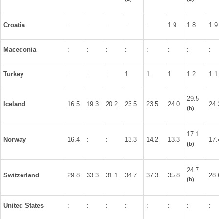
Croatia
:
:
:
:
:
1.9
1.8
1.9
Macedonia
:
:
:
:
:
:
:
:
Turkey
:
:
:
1
1
1
1.2
1.1
29.5
Iceland
16.5
19.3
20.2
23.5
23.5
24.0
24.
(b)
17.1
Norway
16.4
:
:
13.3
14.2
13.3
17.
(b)
24.7
Switzerland
29.8
33.3
31.1
34.7
37.3
35.8
28.
(b)
United States
:
:
:
:
:
:
:
: