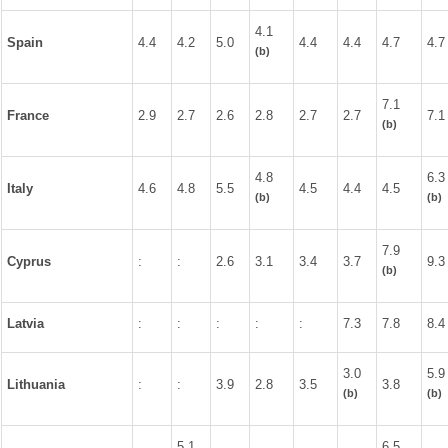
4.1
Spain
4.4
4.2
5.0
4.4
4.4
4.7
4.7
(b)
7.1
France
2.9
2.7
2.6
2.8
2.7
2.7
7.1
(b)
4.8
6.3
Italy
4.6
4.8
5.5
4.5
4.4
4.5
(b)
(b)
7.9
Cyprus
:
:
2.6
3.1
3.4
3.7
9.3
(b)
Latvia
:
:
:
:
:
7.3
7.8
8.4
3.0
5.9
Lithuania
:
:
3.9
2.8
3.5
3.8
(b)
(b)
5.1
6.5