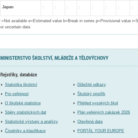
Japan
:
:
:
:
:
:
:
:
:=Not available
e=Estimated value
b=Break in series
p=Provisional value
i=S
or uncertain data
MINISTERSTVO ŠKOLSTVÍ, MLÁDEŽE A TĚLOVÝCHOVY
Rejstříky, databáze
Statistika školství
Důležité odkazy
Pro veřejnost
Školský rejstřík
O školské statistice
Přehled vysokých škol
Sběry statistických dat
Plán veřejných zakázek 2026
Statistické výstupy a analýzy
Otevřená data
Číselníky a klasifikace
PORTÁL YOUR EUROPE