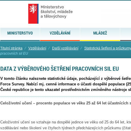
MINISTERSTVO
VZDĚLÁVÁNÍ
MLÁDEŽ
Titulní stránka
⁄
Vzdělávání
⁄
Další vzdělávání
⁄
Statistická šetření a průzkum
pracovních sil EU
DATA Z VÝBĚROVÉHO ŠETŘENÍ PRACOVNÍCH SIL EU
V tomto článku naleznete statistické údaje, pocházející z výběrové šetř
Force Survey. Nabízí mj. cenné informace o účasti dospělé populace (25 
České republice je tento ukazatel prostřednictvím zmíněného nástroje s
Celoživotní u
č
ení – procento populace ve v
ě
ku 25 až 64 let ú
č
astnících 
Celoživotní u
č
ení se vztahuje na dosp
ě
lé jedince ve v
ě
ku od 25 do 64 let, kt
vzd
ě
lávání nebo školení ve
č
ty
ř
ech týdnech p
ř
edcházejících pr
ů
zkumu (
č
ita