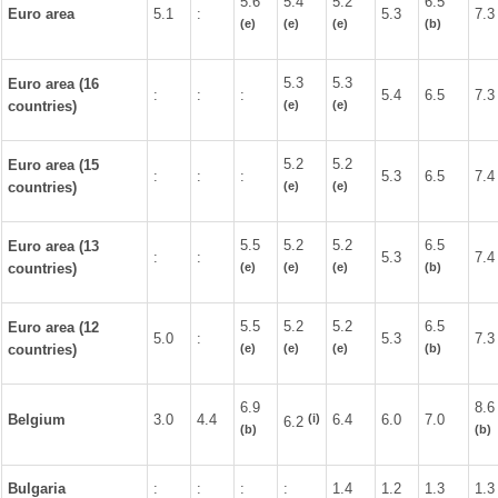
5.6
5.4
5.2
6.5
Euro area
5.1
:
5.3
7.3
(e)
(e)
(e)
(b)
5.3
5.3
Euro area (16
:
:
:
5.4
6.5
7.3
(e)
(e)
countries)
5.2
5.2
Euro area (15
:
:
:
5.3
6.5
7.4
(e)
(e)
countries)
5.5
5.2
5.2
6.5
Euro area (13
:
:
5.3
7.4
(e)
(e)
(e)
(b)
countries)
5.5
5.2
5.2
6.5
Euro area (12
5.0
:
5.3
7.3
(e)
(e)
(e)
(b)
countries)
6.9
8.6
(i)
Belgium
3.0
4.4
6.4
6.0
7.0
6.2
(b)
(b)
Bulgaria
:
:
:
:
1.4
1.2
1.3
1.3