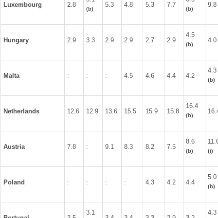
Luxembourg
2.8
5.3
4.8
5.3
7.7
9.8
(b)
(b)
4.5
Hungary
2.9
3.3
2.9
2.9
2.7
2.9
4.0
(b)
4.3
Malta
:
:
:
4.5
4.6
4.4
4.2
(b)
16.4
Netherlands
12.6
12.9
13.6
15.5
15.9
15.8
16.
(b)
8.6
11.
Austria
7.8
:
9.1
8.3
8.2
7.5
(b)
(i)
5.0
Poland
:
:
:
:
4.3
4.2
4.4
(b)
3.1
4.3
Portugal
3.5
3.4
3.4
3.3
2.9
3.2