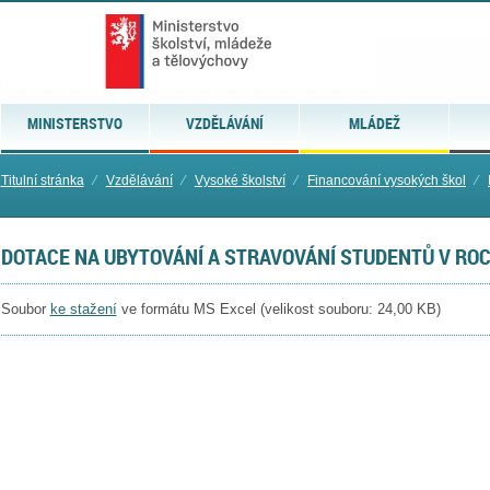
MINISTERSTVO
VZDĚLÁVÁNÍ
MLÁDEŽ
Titulní stránka
⁄
Vzdělávání
⁄
Vysoké školství
⁄
Financování vysokých škol
⁄
DOTACE NA UBYTOVÁNÍ A STRAVOVÁNÍ STUDENTŮ V ROC
Soubor
ke stažení
ve formátu MS Excel (velikost souboru:
24,00 KB
)