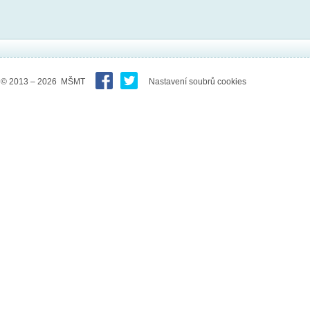
© 2013 – 2026 MŠMT
Nastavení soubrů cookies