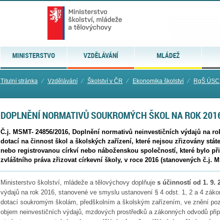
MINISTERSTVO
VZDĚLÁVÁNÍ
MLÁDEŽ
Titulní stránka
⁄
Vzdělávání
⁄
Školství v ČR
⁄
Ekonomika školství
⁄
RgŠ ÚSC
DOPLNĚNÍ NORMATIVŮ SOUKROMÝCH ŠKOL NA ROK 201
Č.j. MSMT- 24856/2016, Doplnění normativů neinvestičních výdajů na ro
dotací na činnost škol a školských zařízení, které nejsou zřizovány stá
nebo registrovanou církví nebo náboženskou společností, které bylo p
zvláštního práva zřizovat církevní školy, v roce 2016 (stanovených č.j. 
Ministerstvo školství, mládeže a tělovýchovy doplňuje
s účinností od 1. 9. 
výdajů na rok 2016, stanovené ve smyslu ustanovení § 4 odst. 1, 2 a 4 záko
dotací soukromým školám, předškolním a školským zařízením, ve znění pozdě
objem neinvestičních výdajů, mzdových prostředků a zákonných odvodů připa