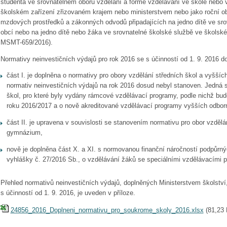
studenta ve srovnatelném oboru vzdělání a formě vzdělávání ve škole nebo 
školském zařízení zřizovaném krajem nebo ministerstvem nebo jako roční ob
mzdových prostředků a zákonných odvodů připadajících na jedno dítě ve sro
obcí nebo na jedno dítě nebo žáka ve srovnatelné školské službě ve školské
MSMT-659/2016).
Normativy neinvestičních výdajů pro rok 2016 se s účinností od 1. 9. 2016 d
část I. je doplněna o normativy pro obory vzdělání středních škol a vyššíc
normativ neinvestičních výdajů na rok 2016 dosud nebyl stanoven. Jedná s
škol, pro které byly vydány rámcové vzdělávací programy, podle nichž bud
roku 2016/2017 a o nově akreditované vzdělávací programy vyšších odbor
část II. je upravena v souvislosti se stanovením normativu pro obor vzděl
gymnázium,
nově je doplněna část X. a XI. s normovanou finanční náročností podpůrnýc
vyhlášky č. 27/2016 Sb., o vzdělávání žáků se speciálními vzdělávacími 
Přehled normativů neinvestičních výdajů, doplněných Ministerstvem školstv
s účinností od 1. 9. 2016, je uveden v příloze.
24856_2016_Doplneni_normativu_pro_soukrome_skoly_2016.xlsx
(
81,23