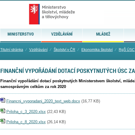
MINISTERSTVO
VZDĚLÁVÁNÍ
MLÁDEŽ
Titulní stránka
⁄
Vzdělávání
⁄
Školství v ČR
⁄
Ekonomika školství
⁄
RgŠ ÚSC
FINANČNÍ VYPOŘÁDÁNÍ DOTACÍ POSKYTNUTÝCH ÚSC ZA
Finanční vypořádání dotací poskytnutých Ministerstvem školství, mlád
samosprávným celkům za rok 2020
Financni_vyporadani_2020_text_web.docx
(
16,77 KB
)
Priloha_c_3_2020.xlsx
(
22,43 KB
)
Priloha_c_8_2020.xlsx
(
26,14 KB
)