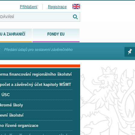
Přihlášení
Registrace
U A ZAHRANIČÍ
FONDY EU
Předání údajů pro sestavení závěrečného
orma financování regionálního školství
počet a závěrečný účet kapitoly MŠMT
 ÚSC
kromé školy
evní školství
mo řízené organizace