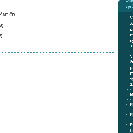
Osta
spr
MŠMT ČR
V
ž
KB
)
p
m
B
)
s
1
V
ž
p
m
s
1
M
R
R
R
f