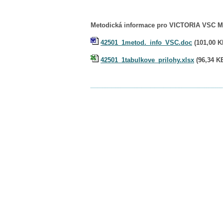
Metodická informace pro VICTORIA VSC 
42501_1metod._info_VSC.doc
(
101,00 
42501_1tabulkove_prilohy.xlsx
(
96,34 K