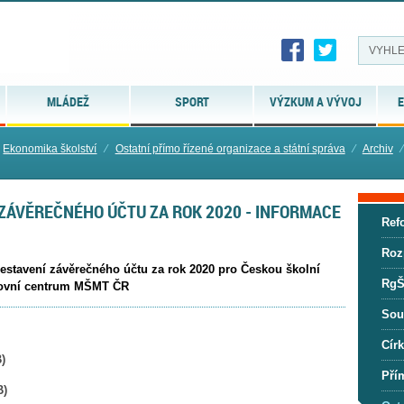
MLÁDEŽ
SPORT
VÝZKUM A VÝVOJ
E
Ekonomika školství
⁄
Ostatní přímo řízené organizace a státní správa
⁄
Archiv
⁄
ZÁVĚREČNÉHO ÚČTU ZA ROK 2020 - INFORMACE
Ref
Roz
estavení závěrečného účtu za rok 2020 pro Českou školní
RgŠ
tovní centrum MŠMT ČR
Sou
Círk
)
Pří
B
)