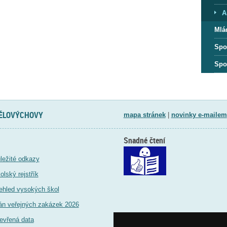
A
Mlá
Spo
Spo
TĚLOVÝCHOVY
mapa stránek
|
novinky e-mailem
Snadné čtení
ležité odkazy
olský rejstřík
ehled vysokých škol
án veřejných zakázek 2026
evřená data