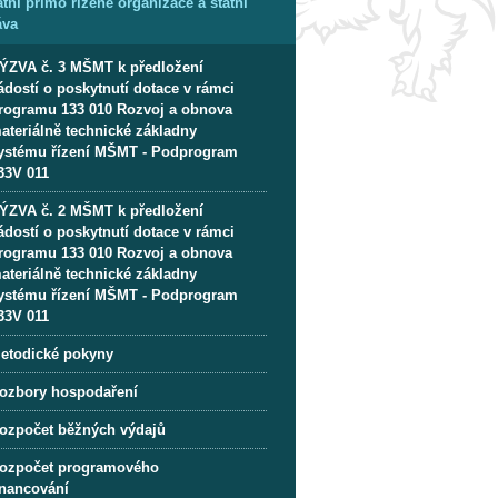
tní přímo řízené organizace a státní
áva
ÝZVA č. 3 MŠMT k předložení
ádostí o poskytnutí dotace v rámci
rogramu 133 010 Rozvoj a obnova
ateriálně technické základny
ystému řízení MŠMT - Podprogram
33V 011
ÝZVA č. 2 MŠMT k předložení
ádostí o poskytnutí dotace v rámci
rogramu 133 010 Rozvoj a obnova
ateriálně technické základny
ystému řízení MŠMT - Podprogram
33V 011
etodické pokyny
ozbory hospodaření
ozpočet běžných výdajů
ozpočet programového
inancování