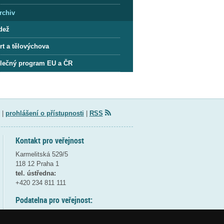
rchiv
dež
rt a tělovýchova
lečný program EU a ČR
|
prohlášení o přístupnosti
|
RSS
Kontakt pro veřejnost
Karmelitská 529/5
118 12 Praha 1
tel. ústředna:
+420 234 811 111
Podatelna pro veřejnost:
pondělí a středa - 7:30-17:00
úterý a čtvrtek - 7:30-15:30