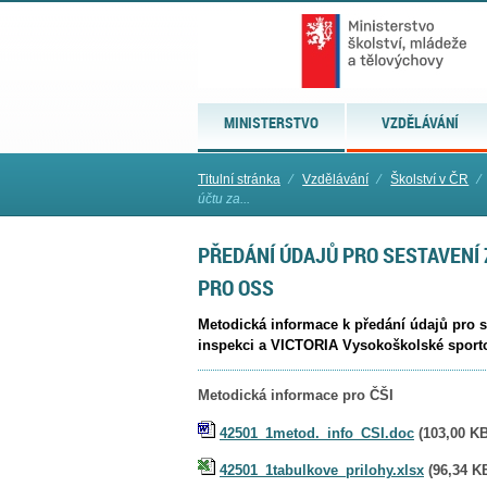
MINISTERSTVO
VZDĚLÁVÁNÍ
Titulní stránka
⁄
Vzdělávání
⁄
Školství v ČR
⁄
účtu za...
PŘEDÁNÍ ÚDAJŮ PRO SESTAVENÍ 
PRO OSS
Metodická informace k předání údajů pro s
inspekci a VICTORIA Vysokoškolské spor
Metodická informace pro ČŠI
42501_1metod._info_CSI.doc
(103,00 KB
42501_1tabulkove_prilohy.xlsx
(
96,34 K