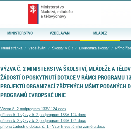
MINISTERSTVO
VZDĚLÁVÁNÍ
MLÁDEŽ
Titulní stránka
⁄
Vzdělávání
⁄
Školství v ČR
⁄
Ekonomika školství
⁄
Přímo říz
VÝZVA Č. 2 MINISTERSTVA ŠKOLSTVÍ, MLÁDEŽE A TĚLO
ŽÁDOSTÍ O POSKYTNUTÍ DOTACE V RÁMCI PROGRAMU 13
PROJEKTŮ ORGANIZACÍ ZŘÍZENÝCH MŠMT PODANÝCH D
PROGRAMŮ EVROPSKÉ UNIE
Výzva č. 2 podprogram 133V 124.docx
příloha č. 1 výzvy č. 2 podprogram 133V 124.docx
příloha č. 2 výzvy č. 2 podprogram 133V 124.docx
příloha žádosti o dotaci, č. 1 - Vzor Investičního záměru.docx