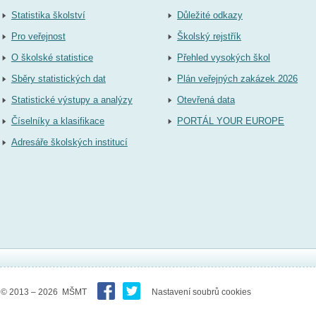
Statistika školství
Důležité odkazy
Pro veřejnost
Školský rejstřík
O školské statistice
Přehled vysokých škol
Sběry statistických dat
Plán veřejných zakázek 2026
Statistické výstupy a analýzy
Otevřená data
Číselníky a klasifikace
PORTÁL YOUR EUROPE
Adresáře školských institucí
© 2013 – 2026 MŠMT
Nastavení soubrů cookies