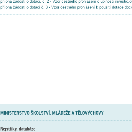
příloha žádosti o dotaci, č. 2 - Vzor čestného prohlášení o úplnosti investic.
příloha žádosti o dotaci č. 3 - Vzor čestného prohlášení k použití dotace.doc
MINISTERSTVO ŠKOLSTVÍ, MLÁDEŽE A TĚLOVÝCHOVY
Rejstříky, databáze