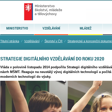
MINISTERSTVO
VZDĚLÁVÁNÍ
MLÁDEŽ
Titulní stránka
⁄
Vzdělávání
⁄
Školství v ČR
⁄
Strategické a koncepční dokume
STRATEGIE DIGITÁLNÍHO VZDĚLÁVÁNÍ DO ROKU 2020
Vláda v polovině listopadu 2014 podpořila Strategii digitálního vzděláv
návrh MŠMT. Reaguje na neustálý vývoj digitálních technologií a počí
moderních technologií do výuky.