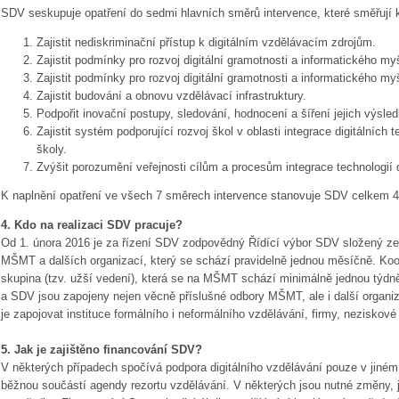
SDV seskupuje opatření do sedmi hlavních směrů intervence, které směřují k 
Zajistit nediskriminační přístup k digitálním vzdělávacím zdrojům.
Zajistit podmínky pro rozvoj digitální gramotnosti a informatického my
Zajistit podmínky pro rozvoj digitální gramotnosti a informatického myš
Zajistit budování a obnovu vzdělávací infrastruktury.
Podpořit inovační postupy, sledování, hodnocení a šíření jejich výsled
Zajistit systém podporující rozvoj škol v oblasti integrace digitálních 
školy.
Zvýšit porozumění veřejnosti cílům a procesům integrace technologií 
K naplnění opatření ve všech 7 směrech intervence stanovuje SDV celkem 43 
4. Kdo na realizaci SDV pracuje?
Od 1. února 2016 je za řízení SDV zodpovědný Řídící výbor SDV složený ze
MŠMT a dalších organizací, který se schází pravidelně jednou měsíčně. Koord
skupina (tzv. užší vedení), která se na MŠMT schází minimálně jednou týdně.
a SDV jsou zapojeny nejen věcně příslušné odbory MŠMT, ale i další organi
je zapojovat instituce formálního i neformálního vzdělávání, firmy, neziskové 
5. Jak je zajištěno financování SDV?
V některých případech spočívá podpora digitálního vzdělávání pouze v jiném p
běžnou součástí agendy rezortu vzdělávání. V některých jsou nutné změny, je