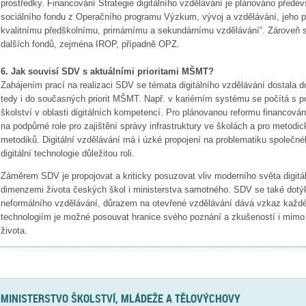
prostředky. Financování Strategie digitálního vzdělávání je plánováno před
sociálního fondu z Operačního programu Výzkum, vývoj a vzdělávání, jeho pri
kvalitnímu předškolnímu, primárnímu a sekundárnímu vzdělávání“. Zároveň se
dalších fondů, zejména IROP, případně OPZ.
6. Jak souvisí SDV s aktuálními prioritami MŠMT?
Zahájením prací na realizaci SDV se témata digitálního vzdělávání dostala d
tedy i do současných priorit MŠMT. Např. v kariérním systému se počítá s p
školství v oblasti digitálních kompetencí. Pro plánovanou reformu financován
na podpůrné role pro zajištění správy infrastruktury ve školách a pro metodic
metodiků. Digitální vzdělávání má i úzké propojení na problematiku společné
digitální technologie důležitou roli.
Záměrem SDV je propojovat a kriticky posuzovat vliv moderního světa digitá
dimenzemi života českých škol i ministerstva samotného. SDV se také dotýk
neformálního vzdělávání, důrazem na otevřené vzdělávání dává vzkaz každ
technologiím je možné posouvat hranice svého poznání a zkušeností i mimo š
života.
MINISTERSTVO ŠKOLSTVÍ, MLÁDEŽE A TĚLOVÝCHOVY