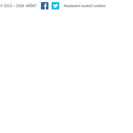
© 2013 – 2026 MŠMT
Nastavení soubrů cookies