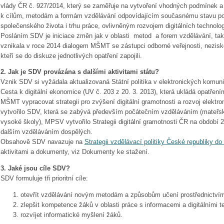
vlády ČR č. 927/2014, který se zaměřuje na vytvoření vhodných podmínek a
k cílům, metodám a formám vzdělávání odpovídajícím současnému stavu 
společenského života i trhu práce, ovlivněným rozvojem digitálních technolog
Posláním SDV je iniciace změn jak v oblasti metod a forem vzdělávání, tak 
vznikala v roce 2014 dialogem MŠMT se zástupci odborné veřejnosti, nezis
kteří se do diskuze jednotlivých opatření zapojili.
2. Jak je SDV provázána s dalšími aktivitami státu?
Vznik SDV si vyžádala aktualizovaná Státní politika v elektronických komunik
Cesta k digitální ekonomice (UV č. 203 z 20. 3. 2013), která ukládá opatřen
MŠMT vypracovat strategii pro zvýšení digitální gramotnosti a rozvoj elek
vytvořilo SDV, která se zabývá především počátečním vzděláváním (mateřské
vysoké školy), MPSV vytvořilo Strategii digitální gramotnosti ČR na období 
dalším vzděláváním dospělých.
Obsahově SDV navazuje na
Strategii vzdělávací politiky České republiky do
aktivitami a dokumenty, viz Dokumenty ke stažení.
3. Jaké jsou cíle SDV?
SDV formuluje tři prioritní cíle:
otevřít vzdělávání novým metodám a způsobům učení prostřednictvím d
zlepšit kompetence žáků v oblasti práce s informacemi a digitálními t
rozvíjet informatické myšlení žáků.