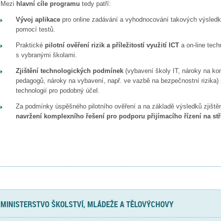
Mezi
hlavní cíle programu
tedy patří:
Vývoj aplikace
pro online zadávání a vyhodnocování takových výsledků 
pomocí testů.
Praktické
pilotní ověření rizik a příležitostí využití ICT
a on-line tech
s vybranými školami.
Zjištění technologických podmínek
(vybavení školy IT, nároky na kon
pedagogů, nároky na vybavení, např. ve vazbě na bezpečnostní rizika)
technologií pro podobný účel.
Za podmínky úspěšného pilotního ověření a na základě výsledků zjištěn
navržení komplexního řešení pro podporu přijímacího řízení na stř
MINISTERSTVO ŠKOLSTVÍ, MLÁDEŽE A TĚLOVÝCHOVY