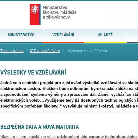
MINISTERSTVO
VZDĚLÁVÁNÍ
MLÁDEŽ
Titulní stránka
⁄
ICT ve vzdělávání
⁄
Výsledky ve vzdělávání
VÝSLEDKY VE VZDĚLÁVÁNÍ
Jedná se o centrální projekt pro zjišťování výsledků vzdělávání ve škol
elektronickou cestou. Efektem bude odbourání byrokratické zátěže na s
a zjednodušení systému výměny a zpracování dat. Záměr vychází ze stá
elektronických voleb. „Využijeme tedy již dostupných technologických 
specifickým potřebám školství,“ vysvětluje ministr školství, mládeže a 
BEZPEČNÁ DATA A NOVÁ MATURITA
Hlavním cílem projektu je však
odzkoušení této varianty technologického