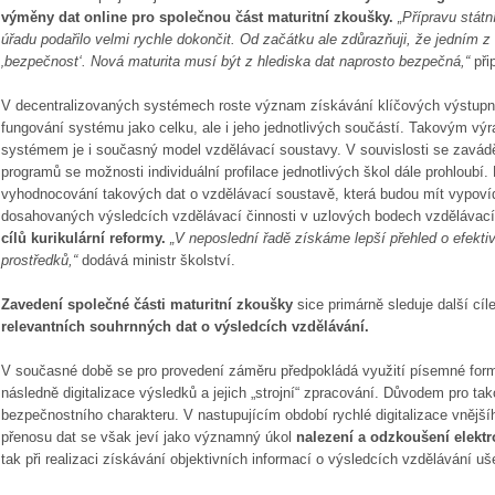
výměny dat online pro společnou část maturitní zkoušky.
„Přípravu stát
úřadu podařilo velmi rychle dokončit. Od začátku ale zdůrazňuji, že jedním z
‚bezpečnost‘. Nová maturita musí být z hlediska dat naprosto bezpečná,“
při
V decentralizovaných systémech roste význam získávání klíčových výstupníc
fungování systému jako celku, ale i jeho jednotlivých součástí. Takovým vý
systémem je i současný model vzdělávací soustavy. V souvislosti se zavá
programů se možnosti individuální profilace jednotlivých škol dále prohloub
vyhodnocování takových dat o vzdělávací soustavě, která budou mít vypoví
dosahovaných výsledcích vzdělávací činnosti v uzlových bodech vzdělávací
cílů kurikulární reformy.
„V neposlední řadě získáme lepší přehled o efekti
prostředků,“
dodává ministr školství.
Zavedení společné části maturitní zkoušky
sice primárně sleduje další cíle
relevantních souhrnných dat o výsledcích vzdělávání.
V současné době se pro provedení záměru předpokládá využití písemné form
následně digitalizace výsledků a jejich „strojní“ zpracování. Důvodem pro t
bezpečnostního charakteru. V nastupujícím období rychlé digitalizace vnějšíh
přenosu dat se však jeví jako významný úkol
nalezení a odzkoušení elektr
tak při realizaci získávání objektivních informací o výsledcích vzdělávání ušet