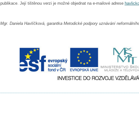
publikace. Její tištěnou verzi je možné objednat na e-mailové adrese
havlick
Mgr. Daniela Havlíčková, garantka Metodické podpory uznávání neformálního