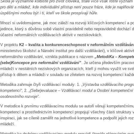
Škola je významné kolbiště pro život člověka, stále více však roste význam 
pro děti a mládež, kde individuální přístup není pouze fráze, kde je naplňov
úspěšnými mohou být i ti, kteří ve škole prospívají hůře.
Mnozí si uvědomujeme, jak moc záleží na rozvoji klíčových kompetencí a p
jedince, který s důvěrou sobě vlastní pravidelně nebo nepravidelně dochází 
účastní neformálních vzdělávacích aktivit v neziskovkách.
V projektu
K2 – kvalita a konkurenceschopnost v neformálním vzděláván
ministerstvo školství a Národní institut pro další vzdělávání), v klíčové akt
neformálního vzdělávání, vznikla publikace s názvem
„MetodiKa – Kompeten
(sebe)Koncepce pro neformální vzdělávání“
. Je určena především pracov
mládeží v nestátních neziskových organizacích, kteří ji mohou využít ve své
přístup k dětem a mládeži v souladu se zřetelem na rozvoj kompetencí každ
Metodika zahrnuje čtyři vzdělávací moduly: 1
.
„
Výstavba vzdělávacího progr
kompetencí“,
2.
„(Sebe)evaluace – Vzdělávací modul a Osobní kompetenční p
osobnostního rozvoje“.
V metodice k prvnímu vzdělávacímu modulu se autoři věnují kompetenčnímu 
kompetencí a prostřednictvím kompetencí propojují všechny části struktury
inspiraci, jak se cíleně zaměřit na jednotlivé kompetence a podpořit jejich roz
mládeží.
Metodika ke druhému vzdělávacímu modulu provádí čtenáře plánováním eva