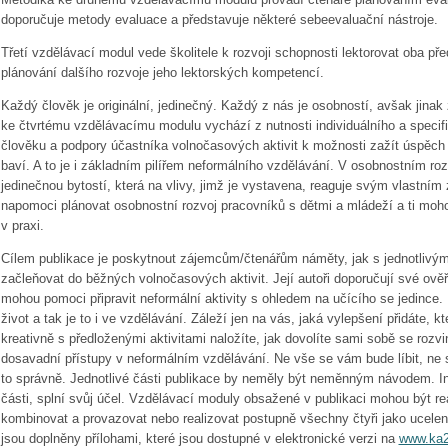
doporučuje metody evaluace a představuje některé sebeevaluační nástroje.
Třetí vzdělávací modul vede školitele k rozvoji schopnosti lektorovat oba př
plánování dalšího rozvoje jeho lektorských kompetencí.
Každý člověk je originální, jedinečný. Každý z nás je osobností, avšak jina
ke čtvrtému vzdělávacímu modulu vychází z nutnosti individuálního a speci
člověku a podpory účastníka volnočasových aktivit k možnosti zažít úspěch 
baví. A to je i základním pilířem neformálního vzdělávání. V osobnostním roz
jedinečnou bytostí, která na vlivy, jimž je vystavena, reaguje svým vlastn
napomoci plánovat osobnostní rozvoj pracovníků s dětmi a mládeží a ti moh
v praxi.
Cílem publikace je poskytnout zájemcům/čtenářům náměty, jak s jednotlivými
začleňovat do běžných volnočasových aktivit. Její autoři doporučují své ověř
mohou pomoci připravit neformální aktivity s ohledem na učícího se jedince.
život a tak je to i ve vzdělávání. Záleží jen na vás, jaká vylepšení přidáte, k
kreativně s předloženými aktivitami naložíte, jak dovolíte sami sobě se rozv
dosavadní přístupy v neformálním vzdělávání. Ne vše se vám bude líbit, ne s
to správně. Jednotlivé části publikace by neměly být neměnným návodem. Insp
části, splní svůj účel. Vzdělávací moduly obsažené v publikaci mohou být r
kombinovat a provazovat nebo realizovat postupně všechny čtyři jako ucele
jsou doplněny přílohami, které jsou dostupné v elektronické verzi na
www.ka2