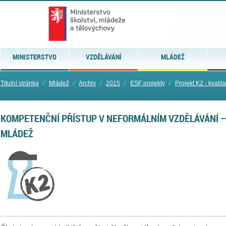
MINISTERSTVO
VZDĚLÁVÁNÍ
MLÁDEŽ
Titulní stránka
⁄
Mládež
⁄
Archiv
⁄
2015
⁄
ESF projekty
⁄
Projekt K2 - kvali
KOMPETENČNÍ PŘÍSTUP V NEFORMÁLNÍM VZDĚLÁVÁNÍ – 
MLÁDEŽ