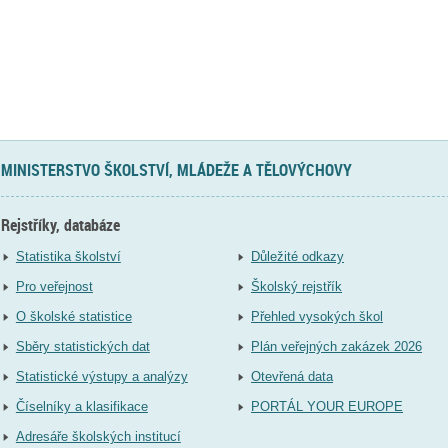
MINISTERSTVO ŠKOLSTVÍ, MLÁDEŽE A TĚLOVÝCHOVY
Rejstříky, databáze
Statistika školství
Důležité odkazy
Pro veřejnost
Školský rejstřík
O školské statistice
Přehled vysokých škol
Sběry statistických dat
Plán veřejných zakázek 2026
Statistické výstupy a analýzy
Otevřená data
Číselníky a klasifikace
PORTÁL YOUR EUROPE
Adresáře školských institucí