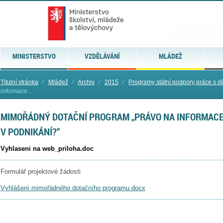
MINISTERSTVO
VZDĚLÁVÁNÍ
MLÁDEŽ
Titulní stránka
⁄
Mládež
⁄
Archiv
⁄
2015
⁄
Programy státní podpory práce s dě
informace...
MIMOŘÁDNÝ DOTAČNÍ PROGRAM „PRÁVO NA INFORMACE P
V PODNIKÁNÍ?“
Vyhlaseni na web_priloha.doc
Formulář projektové žádosti
Vyhlášení mimořádného dotačního programu.docx