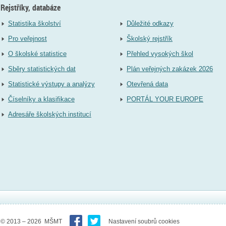
Rejstříky, databáze
Statistika školství
Důležité odkazy
Pro veřejnost
Školský rejstřík
O školské statistice
Přehled vysokých škol
Sběry statistických dat
Plán veřejných zakázek 2026
Statistické výstupy a analýzy
Otevřená data
Číselníky a klasifikace
PORTÁL YOUR EUROPE
Adresáře školských institucí
© 2013 – 2026 MŠMT
Nastavení soubrů cookies