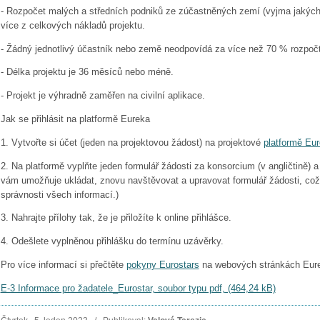
- Rozpočet malých a středních podniků ze zúčastněných zemí (vyjma jakých
více z celkových nákladů projektu.
- Žádný jednotlivý účastník nebo země neodpovídá za více než 70 % rozpočt
- Délka projektu je 36 měsíců nebo méně.
- Projekt je výhradně zaměřen na civilní aplikace.
Jak se přihlásit na platformě Eureka
1. Vytvořte si účet (jeden na projektovou žádost) na projektové
platformě Eu
2. Na platformě vyplňte jeden formulář žádosti za konsorcium (v angličtině) a o
vám umožňuje ukládat, znovu navštěvovat a upravovat formulář žádosti, co
správnosti všech informací.)
3. Nahrajte přílohy tak, že je přiložíte k online přihlášce.
4. Odešlete vyplněnou přihlášku do termínu uzávěrky.
Pro více informací si přečtěte
pokyny Eurostars
na webových stránkách Eur
E-3 Informace pro žadatele_Eurostar, soubor typu pdf, (464,24 kB)