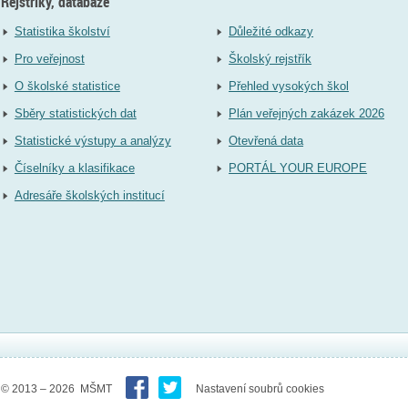
Rejstříky, databáze
Statistika školství
Důležité odkazy
Pro veřejnost
Školský rejstřík
O školské statistice
Přehled vysokých škol
Sběry statistických dat
Plán veřejných zakázek 2026
Statistické výstupy a analýzy
Otevřená data
Číselníky a klasifikace
PORTÁL YOUR EUROPE
Adresáře školských institucí
© 2013 – 2026 MŠMT
Nastavení soubrů cookies