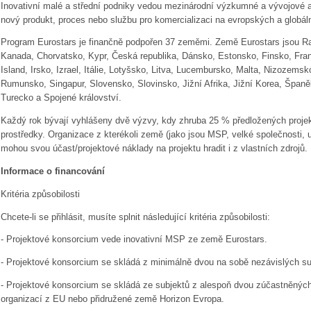
Inovativní malé a střední podniky vedou mezinárodní výzkumné a vývojové a 
nový produkt, proces nebo službu pro komercializaci na evropských a globáln
Program Eurostars je finančně podpořen 37 zeměmi. Země Eurostars jsou Ra
Kanada, Chorvatsko, Kypr, Česká republika, Dánsko, Estonsko, Finsko, Fr
Island, Irsko, Izrael, Itálie, Lotyšsko, Litva, Lucembursko, Malta, Nizozems
Rumunsko, Singapur, Slovensko, Slovinsko, Jižní Afrika, Jižní Korea, Špan
Turecko a Spojené království.
Každý rok bývají vyhlášeny dvě výzvy, kdy zhruba 25 % předložených projek
prostředky. Organizace z kterékoli země (jako jsou MSP, velké společnosti, 
mohou svou účast/projektové náklady na projektu hradit i z vlastních zdrojů.
Informace o financování
Kritéria způsobilosti
Chcete-li se přihlásit, musíte splnit následující kritéria způsobilosti:
- Projektové konsorcium vede inovativní MSP ze země Eurostars.
- Projektové konsorcium se skládá z minimálně dvou na sobě nezávislých su
- Projektové konsorcium se skládá ze subjektů z alespoň dvou zúčastněnýc
organizací z EU nebo přidružené země Horizon Evropa.